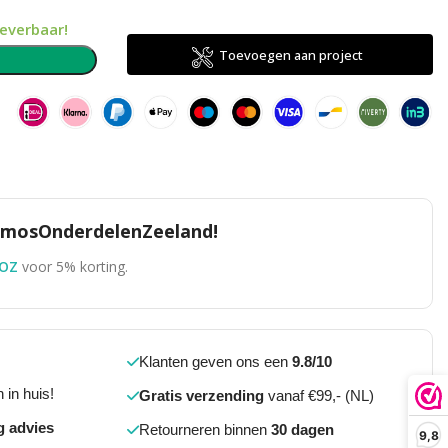
leverbaar!
Toevoegen aan project
n
TomosOnderdelenZeeland!
OZ
voor 5% korting.
Klanten geven ons een
9.8/10
 in huis!
Gratis verzending
vanaf €99,- (NL)
g advies
Retourneren binnen
30 dagen
9,8