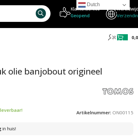
Dutch
Klantenservice
Wereldwij
Verzendi
Geopend
0,
k olie banjobout origineel
leverbaar!
Artikelnummer:
ON00115
g
in huis!