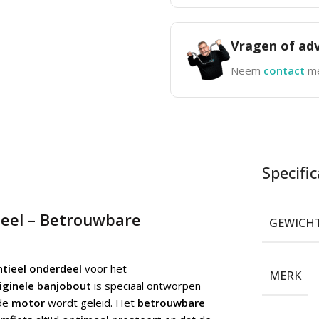
Vragen of adv
Neem
contact
me
Specific
neel – Betrouwbare
GEWICH
tieel onderdeel
voor het
MERK
iginele banjobout
is speciaal ontworpen
de
motor
wordt geleid. Het
betrouwbare