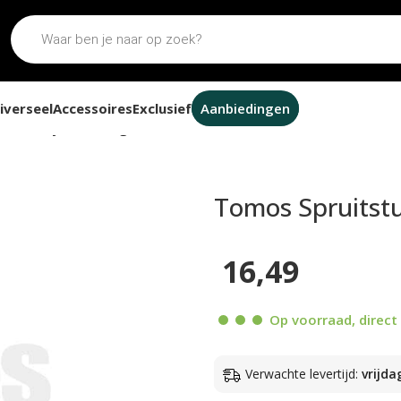
iverseel
Accessoires
Exclusief
Aanbiedingen
olie banjobout origineel
Tomos Spruitstu
16,49
Op voorraad, direct 
Verwachte levertijd:
vrijda