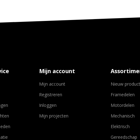
ice
Mijn account
Assortime
Mijn account
Nieuw produc
Registreren
Framedelen
agen
Inloggen
Motordelen
chten
Mijn projecten
Mechanisch
heden
Elektrisch
atie
Gereedschap