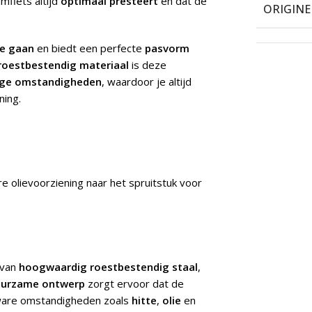
mfiets altijd
optimaal presteert
en dat de
ORIGIN
te gaan
en biedt een perfecte
pasvorm
roestbestendig materiaal
is deze
ige omstandigheden
, waardoor je altijd
ning.
 olievoorziening naar het spruitstuk voor
 van
hoogwaardig roestbestendig staal
,
uurzame ontwerp
zorgt ervoor dat de
ware omstandigheden zoals
hitte
,
olie
en