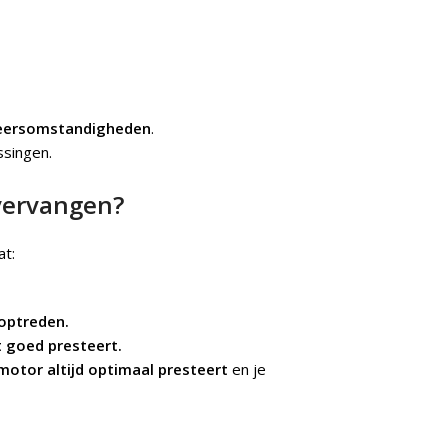
eersomstandigheden
.
singen.
vervangen?
at:
 optreden.
t goed presteert.
motor altijd optimaal presteert
en je