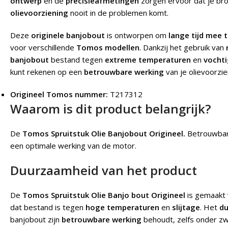
ontwerp
en de
precisieafmetingen
zorgen ervoor dat je bro
olievoorziening
nooit in de problemen komt.
Deze
originele banjobout
is ontworpen om
lange tijd mee 
voor verschillende
Tomos modellen
. Dankzij het gebruik van
banjobout
bestand tegen
extreme temperaturen
en
vocht
kunt rekenen op een
betrouwbare werking
van je olievoorzie
Origineel Tomos nummer:
T217312
Waarom is dit product belangrijk?
De
Tomos Spruitstuk Olie Banjobout Origineel.
Betrouwbare
een optimale werking van de motor.
Duurzaamheid van het product
De
Tomos Spruitstuk Olie Banjo bout Origineel
is gemaakt
dat bestand is tegen
hoge temperaturen
en
slijtage
. Het
d
banjobout zijn
betrouwbare werking
behoudt, zelfs onder z