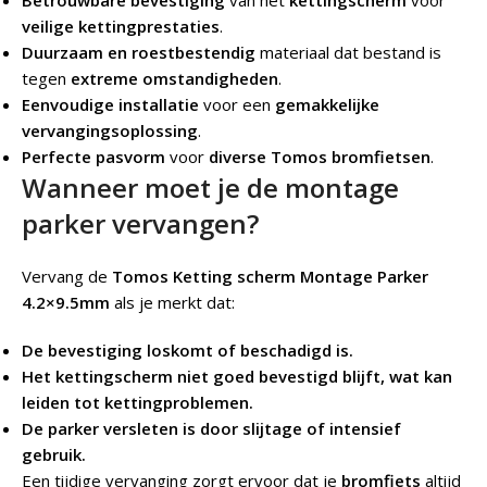
Betrouwbare bevestiging
van het
kettingscherm
voor
veilige kettingprestaties
.
Duurzaam en roestbestendig
materiaal dat bestand is
tegen
extreme omstandigheden
.
Eenvoudige installatie
voor een
gemakkelijke
vervangingsoplossing
.
Perfecte pasvorm
voor
diverse Tomos bromfietsen
.
Wanneer moet je de montage
parker vervangen?
Vervang de
Tomos Ketting scherm Montage Parker
4.2×9.5mm
als je merkt dat:
De bevestiging loskomt of beschadigd is.
Het kettingscherm niet goed bevestigd blijft, wat kan
leiden tot kettingproblemen.
De parker versleten is door slijtage of intensief
gebruik.
Een tijdige vervanging zorgt ervoor dat je
bromfiets
altijd