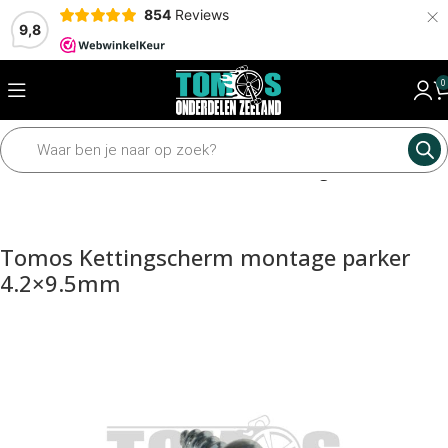
×
854
Reviews
9,8
0
Home
Framedelen
Diverse framedelen
Overige framedelen
Tomos Kettingscherm montage parker
4.2×9.5mm