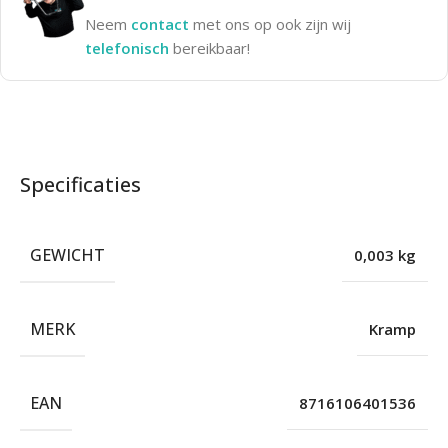
Neem
contact
met ons op ook zijn wij
telefonisch
bereikbaar!
Specificaties
GEWICHT
0,003 kg
MERK
Kramp
EAN
8716106401536