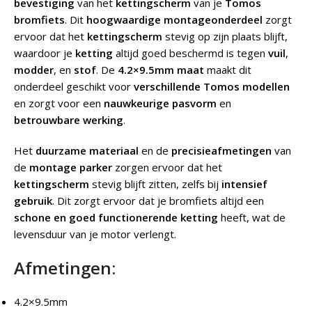
bevestiging
van het
kettingscherm
van je
Tomos
bromfiets
. Dit
hoogwaardige
montageonderdeel
zorgt
ervoor dat het
kettingscherm
stevig op zijn plaats blijft,
waardoor je
ketting
altijd goed beschermd is tegen
vuil
,
modder
, en
stof
. De
4.2×9.5mm maat
maakt dit
onderdeel geschikt voor
verschillende Tomos modellen
en zorgt voor een
nauwkeurige pasvorm
en
betrouwbare werking
.
Het
duurzame materiaal
en de
precisieafmetingen
van
de
montage parker
zorgen ervoor dat het
kettingscherm
stevig blijft zitten, zelfs bij
intensief
gebruik
. Dit zorgt ervoor dat je bromfiets altijd een
schone en goed functionerende ketting
heeft, wat de
levensduur van je motor verlengt.
Afmetingen:
4.2×9.5mm