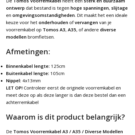
De
Tomos Voorremkabel
heeft een
sterk en duurzaam
ontwerp
dat bestand is tegen
hoge spanningen
,
slijtage
en
omgevingsomstandigheden
. Dit maakt het een ideale
keuze voor het
onderhouden
of
vervangen
van je
voorremkabel op
Tomos A3
,
A35
, of andere
diverse
modellen
bromfietsen.
Afmetingen:
Binnenkabel lengte:
125cm
Buitenkabel lengte:
105cm
Nippel:
4x13mm
LET OP!
Controleer eerst de originele voorremkabel en
meet deze op als deze langer is dan deze bestel dan een
achterremkabel
Waarom is dit product belangrijk?
De
Tomos Voorremkabel A3 / A35 / Diverse Modellen