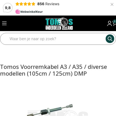
×
856
Reviews
9,8
0
Home
Framedelen
Kabels
Remkabel
Tomos Voorremkabel A3 / A35 / diverse
modellen (105cm / 125cm) DMP