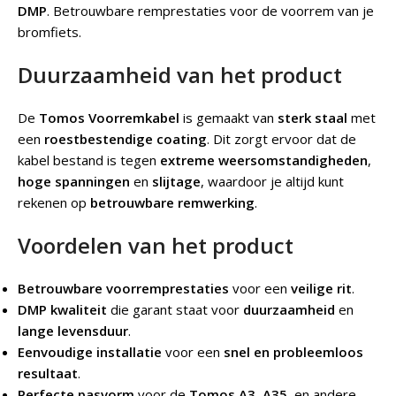
DMP
.
Betrouwbare remprestaties voor de voorrem van je
bromfiets.
Duurzaamheid van het product
De
Tomos Voorremkabel
is gemaakt van
sterk staal
met
een
roestbestendige coating
. Dit zorgt ervoor dat de
kabel bestand is tegen
extreme weersomstandigheden
,
hoge spanningen
en
slijtage
, waardoor je altijd kunt
rekenen op
betrouwbare remwerking
.
Voordelen van het product
Betrouwbare voorremprestaties
voor een
veilige rit
.
DMP kwaliteit
die garant staat voor
duurzaamheid
en
lange levensduur
.
Eenvoudige installatie
voor een
snel en probleemloos
resultaat
.
Perfecte pasvorm
voor de
Tomos A3
,
A35
, en andere