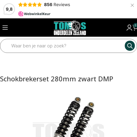
×
856
Reviews
9,8
0
Home
Framedelen
Schokbreker
Schokbrekers
Schokbrekerset 280mm zwart DMP