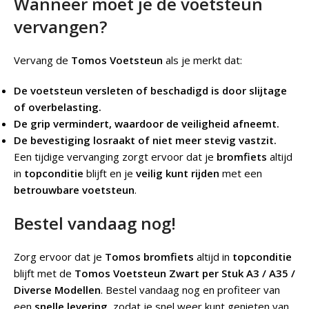
Wanneer moet je de voetsteun
vervangen?
Vervang de
Tomos Voetsteun
als je merkt dat:
De voetsteun versleten of beschadigd is door slijtage
of overbelasting.
De grip vermindert, waardoor de veiligheid afneemt.
De bevestiging losraakt of niet meer stevig vastzit.
Een tijdige vervanging zorgt ervoor dat je
bromfiets
altijd
in
topconditie
blijft en je
veilig kunt rijden
met een
betrouwbare voetsteun
.
Bestel vandaag nog!
Zorg ervoor dat je
Tomos bromfiets
altijd in
topconditie
blijft met de
Tomos Voetsteun Zwart per Stuk A3 / A35 /
Diverse Modellen
. Bestel vandaag nog en profiteer van
een
snelle levering
, zodat je snel weer kunt genieten van