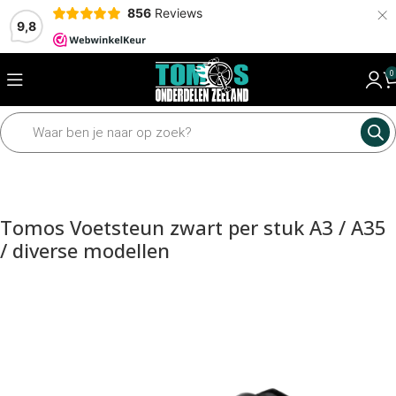
×
856
Reviews
9,8
0
Home
Framedelen
Diverse framedelen
Voetsteunen
Tomos Voetsteun zwart per stuk A3 / A35
/ diverse modellen