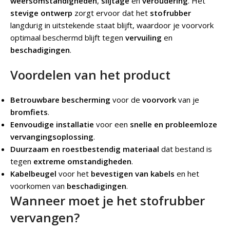
weersomstandigheden
,
slijtage
en
veroudering
. Het
stevige ontwerp
zorgt ervoor dat het
stofrubber
langdurig in uitstekende staat blijft, waardoor je voorvork
optimaal beschermd blijft tegen
vervuiling
en
beschadigingen
.
Voordelen van het product
Betrouwbare bescherming
voor de
voorvork
van je
bromfiets
.
Eenvoudige installatie
voor een
snelle en probleemloze
vervangingsoplossing
.
Duurzaam en roestbestendig materiaal
dat bestand is
tegen
extreme omstandigheden
.
Kabelbeugel
voor het
bevestigen van kabels
en het
voorkomen van
beschadigingen
.
Wanneer moet je het stofrubber
vervangen?