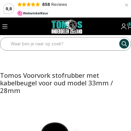
×
858
Reviews
9,8
0
Home
Framedelen
Voorvork
Voorvork toebehoren
Tomos Voorvork stofrubber met
kabelbeugel voor oud model 33mm /
28mm