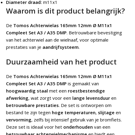
Diameter draad:
m11x1
Waarom is dit product belangrijk?
De
Tomos Achterwielas 165mm 12mm Ø M11x1
Compleet Set A3 / A35 DMP
.
Betrouwbare bevestiging
van het achterwiel aan de wielnaaf, voor optimale
prestaties van je
aandrijfsysteem
.
Duurzaamheid van het product
De
Tomos Achterwielas 165mm 12mm Ø M11x1
Compleet Set A3 / A35 DMP
is gemaakt van
hoogwaardig staal
met een
roestbestendige
afwerking
, wat zorgt voor een
lange levensduur
en
betrouwbare prestaties
. De set is ontworpen om
bestand te zijn tegen
hoge temperaturen
,
slijtage
en
vervorming
, zelfs bij intensief gebruik van je bromfiets.
Deze set is ideaal voor het
onderhouden
van een
betrouwbaar achterwielmechanisme
en biedt een