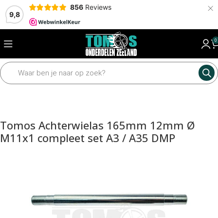
×
856
Reviews
9,8
0
Home
Mechanisch
Wielen en assen
Assen en toebehoren
Tomos Achterwielas 165mm 12mm Ø
M11x1 compleet set A3 / A35 DMP