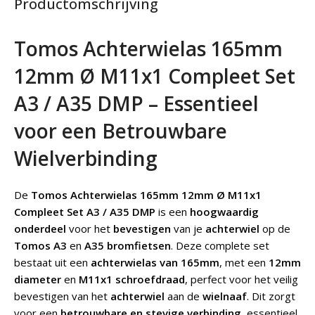
Productomschrijving
Tomos Achterwielas 165mm
12mm Ø M11x1 Compleet Set
A3 / A35 DMP – Essentieel
voor een Betrouwbare
Wielverbinding
De
Tomos Achterwielas 165mm 12mm Ø M11x1
Compleet Set A3 / A35 DMP
is een
hoogwaardig
onderdeel
voor het
bevestigen
van je
achterwiel
op de
Tomos A3
en
A35 bromfietsen
. Deze complete set
bestaat uit een
achterwielas van 165mm
, met een
12mm
diameter
en
M11x1 schroefdraad
, perfect voor het veilig
bevestigen van het
achterwiel
aan de
wielnaaf
. Dit zorgt
voor een
betrouwbare en stevige verbinding
, essentieel