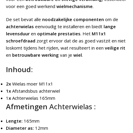
voor een goed werkend
wielmechanisme
.
De set bevat alle
noodzakelijke componenten
om de
achterwielas
eenvoudig te installeren en biedt
lange
levensduur
en
optimale prestaties
. Het
M11x1
schroefdraad
zorgt ervoor dat de as goed vastzit en niet
loskomt tijdens het rijden, wat resulteert in een
veilige rit
en
betrouwbare werking
van je
wiel
.
Inhoud:
2x
Wielas moer M11x1
1x
Afstandsbus achterwiel
1
x
Achterwielas 165mm
Afmetingen
Achterwielas :
Lengte:
165mm
Diameter as:
12mm