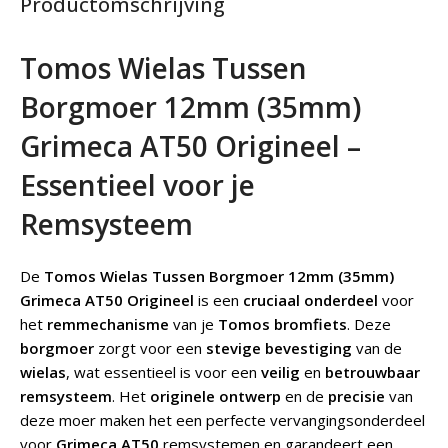
Productomschrijving
Tomos Wielas Tussen
Borgmoer 12mm (35mm)
Grimeca AT50 Origineel –
Essentieel voor je
Remsysteem
De
Tomos Wielas Tussen Borgmoer 12mm (35mm)
Grimeca AT50 Origineel
is een
cruciaal onderdeel
voor
het
remmechanisme
van je
Tomos bromfiets
. Deze
borgmoer
zorgt voor een
stevige bevestiging
van de
wielas
, wat essentieel is voor een
veilig
en
betrouwbaar
remsysteem
. Het
originele ontwerp
en de
precisie
van
deze moer maken het een perfecte vervangingsonderdeel
voor
Grimeca AT50
remsystemen en garandeert een