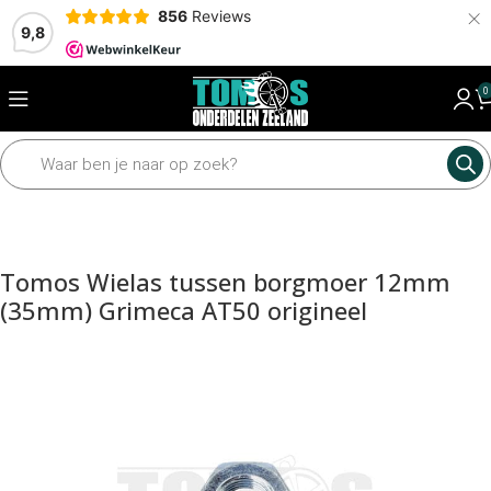
×
856
Reviews
9,8
0
Home
Mechanisch
Wielen en assen
Assen en toebehoren
Tomos Wielas tussen borgmoer 12mm
(35mm) Grimeca AT50 origineel