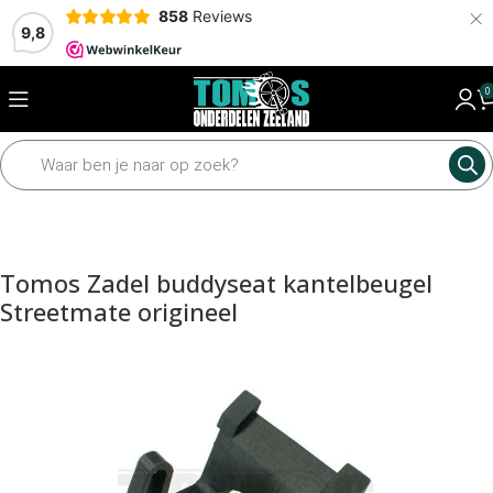
×
858
Reviews
9,8
0
Home
Framedelen
Zadels
Tomos Zadel buddyseat kantelbeugel
Streetmate origineel