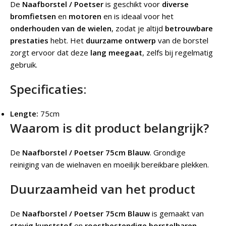
De
Naafborstel / Poetser
is geschikt voor
diverse
bromfietsen
en
motoren
en is ideaal voor het
onderhouden van de wielen
, zodat je altijd
betrouwbare
prestaties
hebt. Het
duurzame ontwerp
van de borstel
zorgt ervoor dat deze
lang meegaat
, zelfs bij regelmatig
gebruik.
Specificaties:
Lengte:
75cm
Waarom is dit product belangrijk?
De
Naafborstel / Poetser 75cm Blauw
.
Grondige
reiniging van de wielnaven en moeilijk bereikbare plekken.
Duurzaamheid van het product
De
Naafborstel / Poetser 75cm Blauw
is gemaakt van
stevig kunststof
en
roestbestendige borstelharen
,