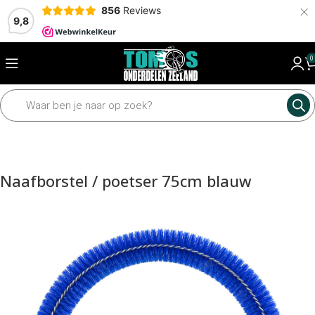
×
856
Reviews
9,8
0
Home
Mechanisch
Wielen en assen
Assen en toebehoren
Naafborstel / poetser 75cm blauw