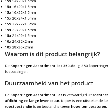
15x
14x20x1.5mm
15x
16x20x1.5mm
15x
16x22x1.5mm
15x
20x24x1.5mm
15x
22x27x1.5mm
15x
22x29x1.5mm
15x
24x29x1.5mm
10x
24x32x2mm
10x
28x36x2mm
Waarom is dit product belangrijk?
De
Koperringen Assortiment Set 350-delig
. 350 koperringe
toepassingen.
Duurzaamheid van het product
De
Koperringen Assortiment Set
is vervaardigd uit
roestbe
afdichting
en
lange levensduur
. Koper is een uitstekende k
roestbestendig
is en bestand is tegen
hoge temperaturen
,