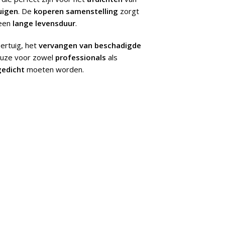
uigen
. De
koperen samenstelling
zorgt
 een
lange levensduur
.
ertuig, het
vervangen van beschadigde
keuze voor zowel
professionals
als
gedicht
moeten worden.