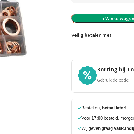
Slechts 1 op voorraad, 
In Winkelwage
leverbaar!
Veilig betalen met:
Korting bij 
Gebruik de code:
T
Bestel nu,
betaal later!
Voor
17:00
besteld, morgen
Wij geven graag
vakkundi