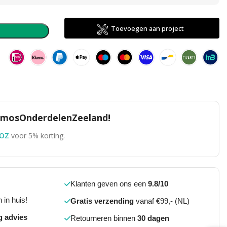
direct
Toevoegen aan project
n
TomosOnderdelenZeeland!
OZ
voor 5% korting.
Klanten geven ons een
9.8/10
 in huis!
Gratis verzending
vanaf €99,- (NL)
g advies
Retourneren binnen
30 dagen