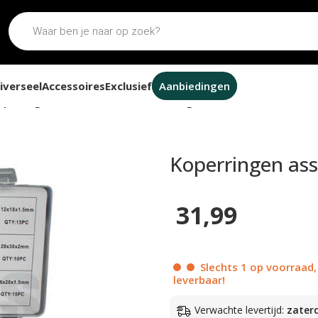
iverseel
Accessoires
Exclusief
Aanbiedingen
operringen assortiment set 350-delig
Koperringen ass
31,99
Slechts 1 op voorraad,
leverbaar!
Verwachte levertijd:
zater