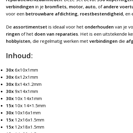
verbindingen
in je
bromfiets
,
motor
,
auto
, of
andere voert
voor een
betrouwbare afdichting
,
roestbestendigheid
, en
De
assortimentset
is ideaal voor het
onderhouden
van je vo
ringen
of het
doen van reparaties
. Het is een uitstekende 
hobbyisten
, die regelmatig werken met
verbindingen
die
af
Inhoud:
30x
6x10x1mm
30x
6x12x1mm
30x
8x14x1.2mm
30x
9x14x1mm
30x
10x 14x1mm
15x
10x 14×1.5mm
30x
10x16x1mm
15x
12x16x1.5mm
15x
12x18x1.5mm