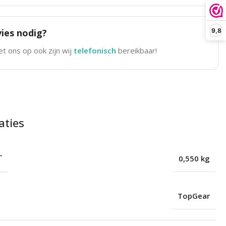
9,8
ies nodig?
t ons op ook zijn wij
telefonisch
bereikbaar!
aties
T
0,550 kg
TopGear