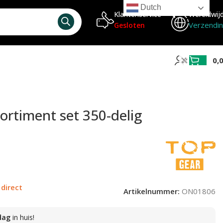
Dutch
Klantenservice
Wereldwij
Verzendi
Gesloten
0,
ortiment set 350-delig
 direct
Artikelnummer:
ON01806
dag
in huis!