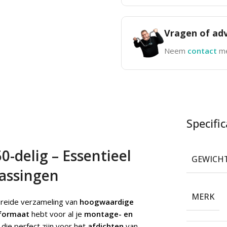
Vragen of adv
Neem
contact
me
Specific
-delig – Essentieel
GEWICH
assingen
MERK
breide verzameling van
hoogwaardige
 formaat
hebt voor al je
montage- en
die perfect zijn voor het
afdichten
van