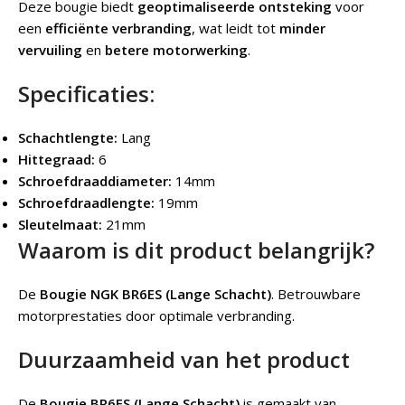
Deze bougie biedt
geoptimaliseerde ontsteking
voor
een
efficiënte verbranding
, wat leidt tot
minder
vervuiling
en
betere motorwerking
.
Specificaties:
Schachtlengte:
Lang
Hittegraad:
6
Schroefdraaddiameter:
14mm
Schroefdraadlengte:
19mm
Sleutelmaat:
21mm
Waarom is dit product belangrijk?
De
Bougie NGK BR6ES (Lange Schacht)
. Betrouwbare
motorprestaties door optimale verbranding.
Duurzaamheid van het product
De
Bougie BR6ES (Lange Schacht)
is gemaakt van