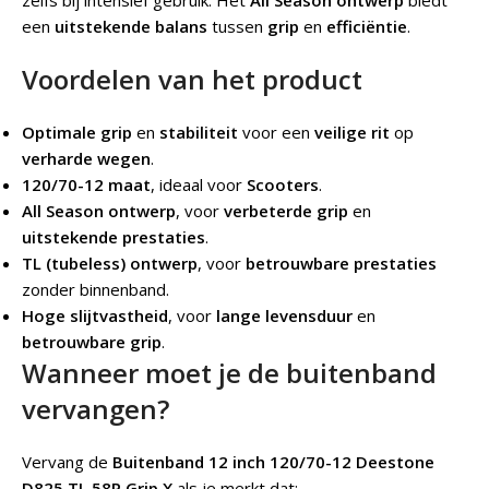
zelfs bij intensief gebruik. Het
All Season ontwerp
biedt
een
uitstekende balans
tussen
grip
en
efficiëntie
.
Voordelen van het product
Optimale grip
en
stabiliteit
voor een
veilige rit
op
verharde wegen
.
120/70-12 maat
, ideaal voor
Scooters
.
All Season ontwerp
, voor
verbeterde grip
en
uitstekende prestaties
.
TL (tubeless) ontwerp
, voor
betrouwbare prestaties
zonder binnenband.
Hoge slijtvastheid
, voor
lange levensduur
en
betrouwbare grip
.
Wanneer moet je de buitenband
vervangen?
Vervang de
Buitenband 12 inch 120/70-12 Deestone
D825 TL 58P Grip X
als je merkt dat: