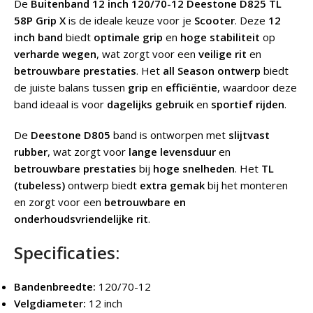
De
Buitenband 12 inch 120/70-12 Deestone D825 TL
58P Grip X
is de ideale keuze voor je
Scooter
. Deze
12
inch band
biedt
optimale grip
en
hoge stabiliteit
op
verharde wegen
, wat zorgt voor een
veilige rit
en
betrouwbare prestaties
. Het
all Season
ontwerp
biedt
de juiste balans tussen
grip
en
efficiëntie
, waardoor deze
band ideaal is voor
dagelijks gebruik
en
sportief rijden
.
De
Deestone D805
band is ontworpen met
slijtvast
rubber
, wat zorgt voor
lange levensduur
en
betrouwbare prestaties
bij
hoge snelheden
. Het
TL
(tubeless)
ontwerp biedt
extra gemak
bij het monteren
en zorgt voor een
betrouwbare en
onderhoudsvriendelijke rit
.
Specificaties:
Bandenbreedte:
120/70-12
Velgdiameter:
12 inch