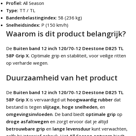
Profiel:
All Season
Type:
TT / TL
Bandenbelastingindex:
58 (236 kg)
Snelheidsindex:
P (150 km/h)
Waarom is dit product belangrijk?
De
Buiten band 12 inch 120/70-12 Deestone D825 TL
58P Grip X.
Optimale grip en stabiliteit, voor veilige ritten
op verharde wegen.
Duurzaamheid van het product
De
Buiten band 12 inch 120/70-12 Deestone D825 TL
58P Grip X
is vervaardigd uit
hoogwaardig rubber
dat
bestand is tegen
slijtage
,
hoge snelheden
, en
omgevingsinvloeden
. De band biedt
optimale grip
op
droge asfaltwegen
en zorgt ervoor dat je altijd
betrouwbare grip
en
lange levensduur
kunt verwachten,