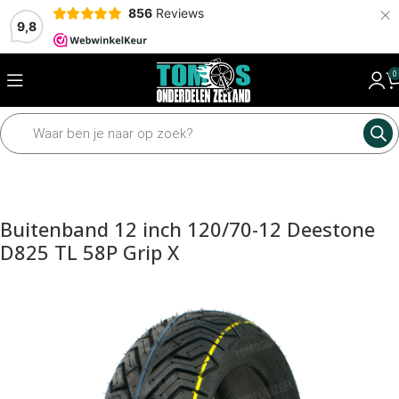
×
856
Reviews
9,8
0
Home
Framedelen
Banden
Buitenbanden
Buitenband 12 inch 120/70-12 Deestone
D825 TL 58P Grip X