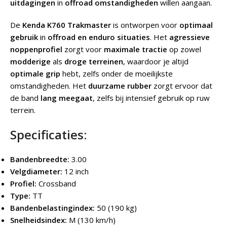
uitdagingen
in
offroad omstandigheden
willen aangaan.
De
Kenda K760 Trakmaster
is ontworpen voor
optimaal
gebruik
in
offroad en enduro situaties
. Het
agressieve
noppenprofiel
zorgt voor
maximale tractie
op zowel
modderige
als
droge terreinen
, waardoor je altijd
optimale grip
hebt, zelfs onder de moeilijkste
omstandigheden. Het
duurzame rubber
zorgt ervoor dat
de band
lang meegaat
, zelfs bij intensief gebruik op ruw
terrein.
Specificaties:
Bandenbreedte:
3.00
Velgdiameter:
12 inch
Profiel:
Crossband
Type:
TT
Bandenbelastingindex:
50 (190 kg)
Snelheidsindex:
M (130 km/h)