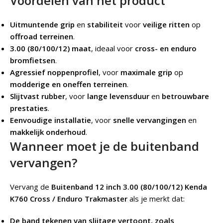
Voordelen van het product
Uitmuntende grip
en
stabiliteit
voor
veilige ritten
op
offroad terreinen
.
3.00 (80/100/12) maat
, ideaal voor
cross- en enduro
bromfietsen
.
Agressief noppenprofiel
, voor
maximale grip
op
modderige en oneffen terreinen
.
Slijtvast rubber
, voor
lange levensduur
en
betrouwbare
prestaties
.
Eenvoudige installatie
, voor
snelle vervangingen
en
makkelijk onderhoud
.
Wanneer moet je de buitenband
vervangen?
Vervang de
Buitenband 12 inch 3.00 (80/100/12) Kenda
K760 Cross / Enduro Trakmaster
als je merkt dat:
De band tekenen van slijtage vertoont, zoals