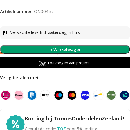
Artikelnummer:
ON00457
Verwachte levertijd:
zaterdag
in huis!
In Winkelwagen
Slechts 1 op voorraad, direct leverbaar!
Toevoegen aan project
Veilig betalen met:
Korting bij TomosOnderdelenZeeland!
Gebruik de code:
TOZ
voor 5% korting.