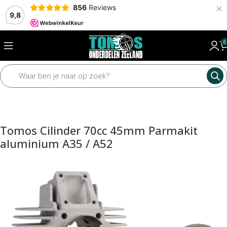
×
856
Reviews
9,8
0
Home
Motordelen
Cilinder
Cilinders
Tomos Cilinder 70cc 45mm Parmakit
aluminium A35 / A52