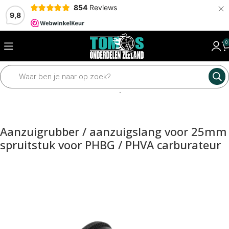
×
854
Reviews
9,8
0
Home
Motordelen
Carburateur
Spruitstuk
Aanzuigrubber / aanzuigslang voor 25mm
spruitstuk voor PHBG / PHVA carburateur