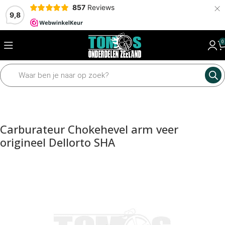
×
857
Reviews
9,8
0
Home
Motordelen
Carburateur
Dellorto SHA onderdelen
Carburateur Chokehevel arm veer
origineel Dellorto SHA