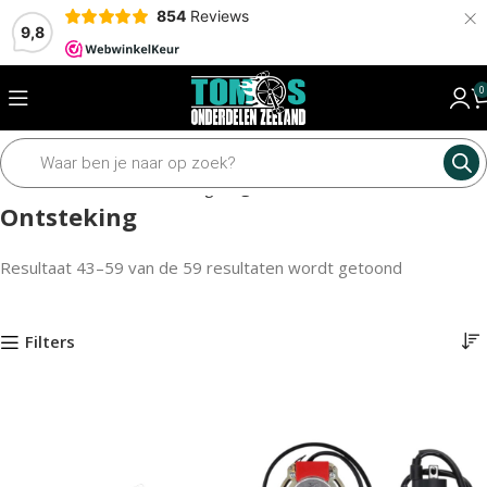
×
854
Reviews
9,8
0
Home
Elektrisch
Ontsteking
Pagina 3
Ontsteking
Resultaat 43–59 van de 59 resultaten wordt getoond
Filters