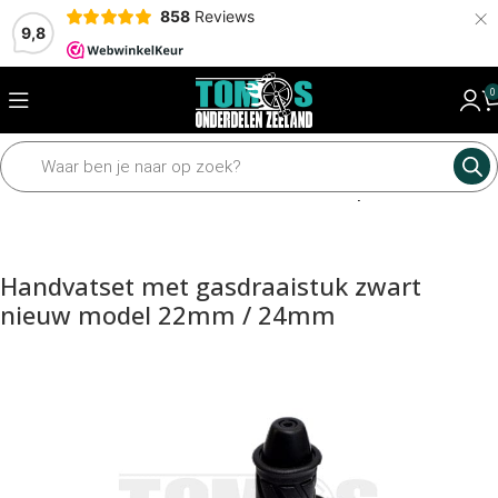
×
858
Reviews
9,8
0
Home
Framedelen
Sturen en toebehoren
Grepen en hendels
Handvatset met gasdraaistuk zwart
nieuw model 22mm / 24mm