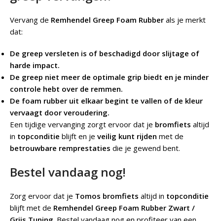
Vervang de
Remhendel Greep Foam Rubber
als je merkt
dat:
De greep versleten is of beschadigd door slijtage of
harde impact.
De greep niet meer de optimale grip biedt en je minder
controle hebt over de remmen.
De foam rubber uit elkaar begint te vallen of de kleur
vervaagt door veroudering.
Een tijdige vervanging zorgt ervoor dat je
bromfiets
altijd
in
topconditie
blijft en je
veilig kunt rijden
met de
betrouwbare remprestaties
die je gewend bent.
Bestel vandaag nog!
Zorg ervoor dat je
Tomos bromfiets
altijd in
topconditie
blijft met de
Remhendel Greep Foam Rubber Zwart /
Grijs Tuning
. Bestel vandaag nog en profiteer van een