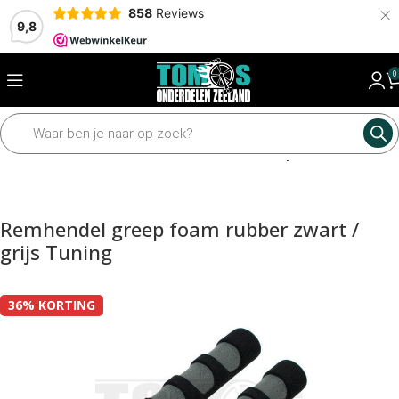
×
858
Reviews
9,8
0
Home
Framedelen
Sturen en toebehoren
Grepen en hendels
Remhendel greep foam rubber zwart /
grijs Tuning
36% KORTING