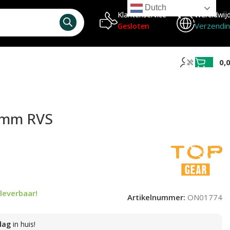
Dutch
Klantenservice
Wereldwij
Verzendi
Gesloten
0,
0mm RVS
leverbaar!
Artikelnummer:
ON01774
dag
in huis!