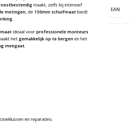
roestbestendig
maakt, zelfs bij intensief
EAN
de metingen
, de
150mm schuifmaat
biedt
erking
.
fmaat
ideaal voor
professionele monteurs
aakt het
gemakkelijk op te bergen
en het
ang meegaat
.
sieklussen en reparaties.