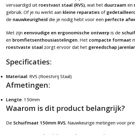
vervaardigd uit
roestvast staal (RVS)
, wat het
duurzaam
en
gebruik. Of je nu werkt aan
kleine reparaties
of
gedetailleer
de
nauwkeurigheid
die je nodig hebt voor een
perfecte afw
Met zijn
eenvoudige en ergonomische ontwerp
is de
schui
en
bromfietsenthousiastelingen
. Het
compacte formaat
m
roestvaste staal
zorgt ervoor dat het
gereedschap jarenl
Specificaties:
Materiaal
: RVS (Roestvrij Staal)
Afmetingen:
Lengte
: 150mm
Waarom is dit product belangrijk?
De
Schuifmaat 150mm RVS
.
Nauwkeurige metingen voor preci