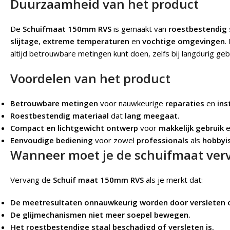
Duurzaamheid van het product
De
Schuifmaat 150mm RVS
is gemaakt van
roestbestendig 
slijtage
,
extreme temperaturen
en
vochtige omgevingen
.
altijd betrouwbare metingen kunt doen, zelfs bij langdurig geb
Voordelen van het product
Betrouwbare metingen
voor nauwkeurige
reparaties
en
ins
Roestbestendig materiaal
dat
lang meegaat
.
Compact en lichtgewicht ontwerp
voor
makkelijk gebruik
Eenvoudige bediening
voor zowel
professionals
als
hobbyi
Wanneer moet je de schuifmaat ver
Vervang de
Schuif maat 150mm RVS
als je merkt dat:
De meetresultaten onnauwkeurig worden door versleten 
De glijmechanismen niet meer soepel bewegen.
Het roestbestendige staal beschadigd of versleten is.