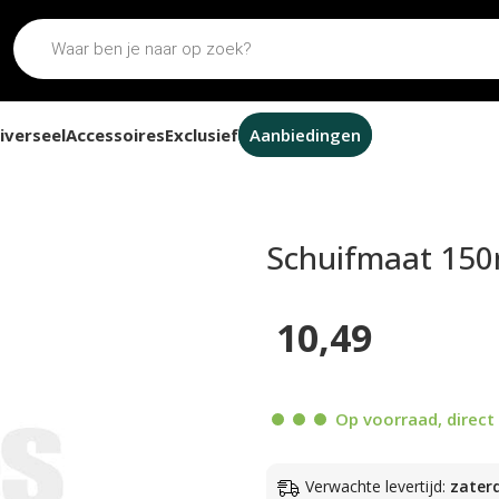
iverseel
Accessoires
Exclusief
Aanbiedingen
 RVS
Schuifmaat 15
10,49
Op voorraad, direct 
Verwachte levertijd:
zater