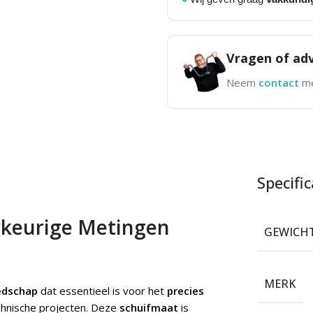
Vragen of adv
Neem
contact
me
Specific
keurige Metingen
GEWICH
MERK
edschap
dat essentieel is voor het
precies
chnische projecten. Deze
schuifmaat
is