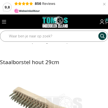
×
856
Reviews
9,8
0
Home
Gereedschap
Hand gereedschap
Staalborstel hout 29cm