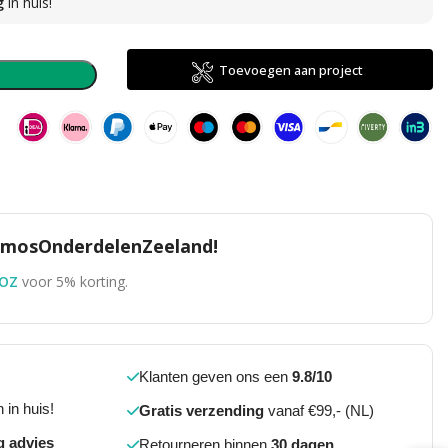
g
in huis!
direct
Toevoegen aan project
n
TomosOnderdelenZeeland!
OZ
voor 5% korting.
Klanten geven ons een
9.8/10
 in huis!
Gratis verzending
vanaf €99,- (NL)
g advies
Retourneren binnen
30 dagen