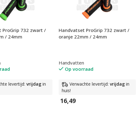
 ProGrip 732 zwart /
Handvatset ProGrip 732 zwart /
mm / 24mm
oranje 22mm / 24mm
n
Handvatten
raad
Op voorraad
hte levertijd:
vrijdag
in
Verwachte levertijd:
vrijdag
in
huis!
16,49
wagen
In Winkelwagen