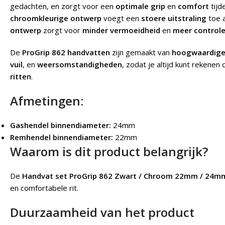
gedachten, en zorgt voor een
optimale grip
en
comfort
tijd
chroomkleurige ontwerp
voegt een
stoere uitstraling
toe a
ontwerp
zorgt voor
minder vermoeidheid
en
meer control
De
ProGrip 862 handvatten
zijn gemaakt van
hoogwaardige
vuil
, en
weersomstandigheden
, zodat je altijd kunt rekenen
ritten
.
Afmetingen:
Gashendel binnendiameter:
24mm
Remhendel binnendiameter:
22mm
Waarom is dit product belangrijk?
De
Handvat set ProGrip 862 Zwart / Chroom 22mm / 24m
en comfortabele rit.
Duurzaamheid van het product