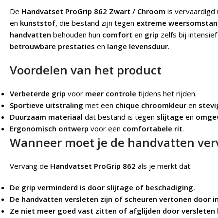
De
Handvatset ProGrip 862 Zwart / Chroom
is vervaardigd 
en
kunststof
, die bestand zijn tegen
extreme weersomstan
handvatten
behouden hun
comfort
en
grip
zelfs bij intensie
betrouwbare prestaties
en
lange levensduur
.
Voordelen van het product
Verbeterde grip
voor
meer controle
tijdens het rijden.
Sportieve uitstraling
met een
chique chroomkleur
en
stevi
Duurzaam materiaal
dat bestand is tegen
slijtage
en
omgev
Ergonomisch ontwerp
voor een
comfortabele rit
.
Wanneer moet je de handvatten ve
Vervang de
Handvatset ProGrip 862
als je merkt dat:
De grip verminderd is door slijtage of beschadiging.
De handvatten versleten zijn of scheuren vertonen door in
Ze niet meer goed vast zitten of afglijden door versleten