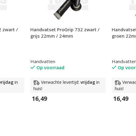
 zwart /
Handvatset ProGrip 732 zwart /
Handvatset
grijs 22mm / 24mm
groen 22
Handvatten
Handvatte
Op voorraad
Op voor
vrijdag
in
Verwachte levertijd:
vrijdag
in
Verwac
huis!
huis!
16,49
16,49
In Winkelwagen
In Winkel