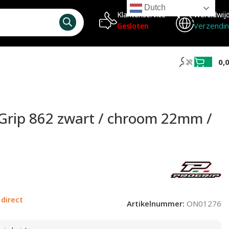
Dutch
Klantenservice
Wereldwij
Verzendi
Gesloten
0,
Grip 862 zwart / chroom 22mm /
 direct
Artikelnummer:
ON01276