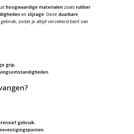
uit
hoogwaardige materialen
zoals
rubber
digheden
en
slijtage
. Deze
duurbare
f gebruik, zodat je altijd verzekerd bent van
ge grip
.
ingsomstandigheden
.
rvangen?
tensief gebruik.
 bevestigingspunten.