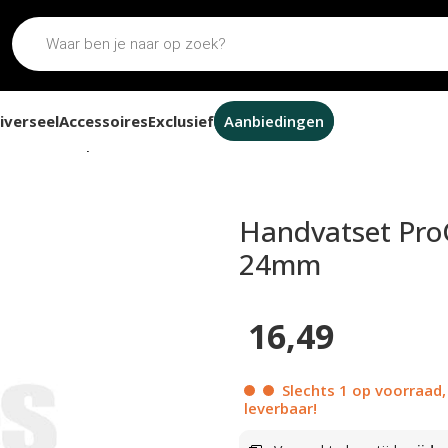
iverseel
Accessoires
Exclusief
Aanbiedingen
tset ProGrip 862 zwart / chroom 22mm / 24mm
Handvatset Pro
24mm
16,49
Slechts 1 op voorraad,
leverbaar!