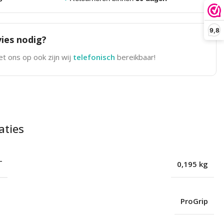
9,8
ies nodig?
t ons op ook zijn wij
telefonisch
bereikbaar!
aties
T
0,195 kg
ProGrip