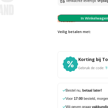
Verwachte levertijd:
vrijda
Slechts 1 op voorraad, 
In Winkelwage
leverbaar!
Veilig betalen met:
Korting bij 
Gebruik de code:
T
Bestel nu,
betaal later!
Voor
17:00
besteld, morgen
Wij geven graag
vakkundi