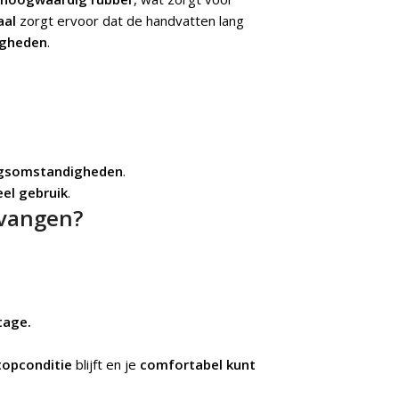
aal
zorgt ervoor dat de handvatten lang
igheden
.
gsomstandigheden
.
eel gebruik
.
rvangen?
tage.
topconditie
blijft en je
comfortabel kunt