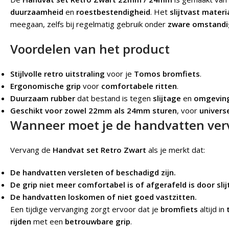
duurzaamheid
en
roestbestendigheid
. Het
slijtvast materi
meegaan, zelfs bij regelmatig gebruik onder
zware omstand
Voordelen van het product
Stijlvolle retro uitstraling
voor je
Tomos bromfiets
.
Ergonomische grip
voor
comfortabele ritten
.
Duurzaam rubber
dat bestand is tegen
slijtage
en
omgevin
Geschikt voor zowel 22mm als 24mm sturen
, voor
univers
Wanneer moet je de handvatten ve
Vervang de
Handvat set Retro Zwart
als je merkt dat:
De handvatten versleten of beschadigd zijn.
De grip niet meer comfortabel is of afgerafeld is door slij
De handvatten loskomen of niet goed vastzitten.
Een tijdige vervanging zorgt ervoor dat je
bromfiets
altijd in
rijden
met een
betrouwbare grip
.