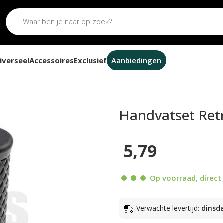
iverseel
Accessoires
Exclusief
Aanbiedingen
atset Retro Dama zwart 22mm / 24mm
Handvatset Re
5,79
Op voorraad, direct 
Verwachte levertijd:
dinsd