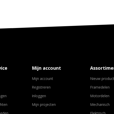
ice
Mijn account
Assortime
Mijn account
Nieuw produc
Registreren
Framedelen
agen
Inloggen
Motordelen
chten
Mijn projecten
Mechanisch
heden
Elektrisch