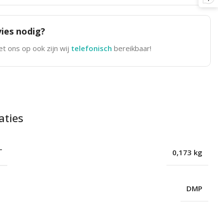
ies nodig?
t ons op ook zijn wij
telefonisch
bereikbaar!
aties
T
0,173 kg
DMP