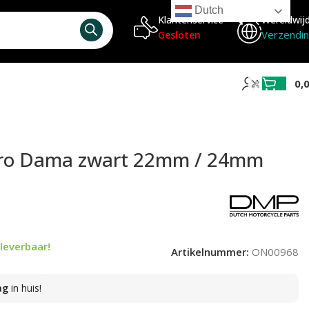
Dutch
Klantenservice
Wereldwij
Verzendi
Gesloten
0,
tro Dama zwart 22mm / 24mm
leverbaar!
Artikelnummer:
ON00968
ag
in huis!