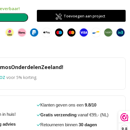
leverbaar!
Toevoegen aan project
n
TomosOnderdelenZeeland!
OZ
voor 5% korting.
Klanten geven ons een
9.8/10
 in huis!
Gratis verzending
vanaf €99,- (NL)
g advies
Retourneren binnen
30 dagen
9,8