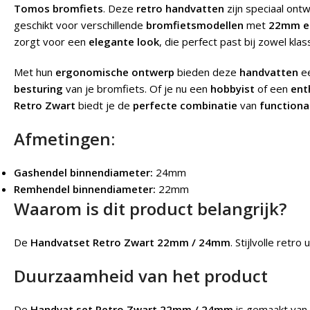
Tomos bromfiets
. Deze
retro handvatten
zijn speciaal on
geschikt voor verschillende
bromfietsmodellen
met
22mm e
zorgt voor een
elegante look
, die perfect past bij zowel kl
Met hun
ergonomische ontwerp
bieden deze
handvatten
e
besturing
van je bromfiets. Of je nu een
hobbyist
of een
ent
Retro Zwart
biedt je de
perfecte combinatie
van
functional
Afmetingen:
Gashendel binnendiameter:
24mm
Remhendel binnendiameter:
22mm
Waarom is dit product belangrijk?
De
Handvatset Retro Zwart 22mm / 24mm
.
Stijlvolle retro 
Duurzaamheid van het product
De
Handvat set Retro Zwart 22mm / 24mm
is gemaakt van