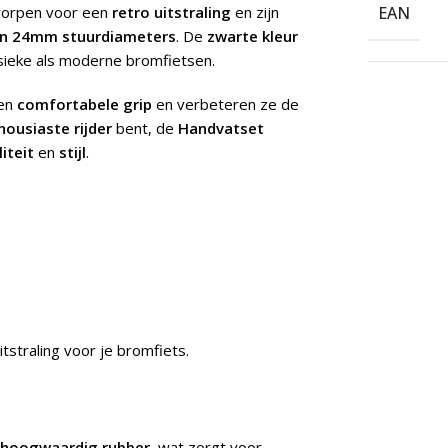
tworpen voor een
retro uitstraling
en zijn
EAN
n 24mm stuurdiameters
. De
zwarte kleur
assieke als moderne bromfietsen.
en
comfortabele grip
en verbeteren ze de
housiaste rijder
bent, de
Handvatset
iteit
en
stijl
.
uitstraling voor je bromfiets.
hoogwaardig rubber
, wat zorgt voor