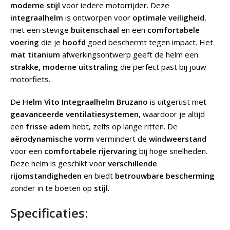
moderne stijl
voor iedere motorrijder. Deze
integraalhelm
is ontworpen voor
optimale veiligheid
,
met een stevige
buitenschaal
en een
comfortabele
voering
die je
hoofd
goed beschermt tegen impact. Het
mat titanium
afwerkingsontwerp geeft de helm een
strakke, moderne uitstraling
die perfect past bij jouw
motorfiets.
De
Helm Vito Integraalhelm Bruzano
is uitgerust met
geavanceerde ventilatiesystemen
, waardoor je altijd
een
frisse adem
hebt, zelfs op lange ritten. De
aërodynamische vorm
vermindert de
windweerstand
voor een
comfortabele rijervaring
bij hoge snelheden.
Deze helm is geschikt voor
verschillende
rijomstandigheden
en biedt
betrouwbare bescherming
zonder in te boeten op
stijl
.
Specificaties: