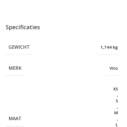
Specificaties
GEWICHT
1,744 kg
MERK
Vito
XS
,
S
,
M
MAAT
,
L