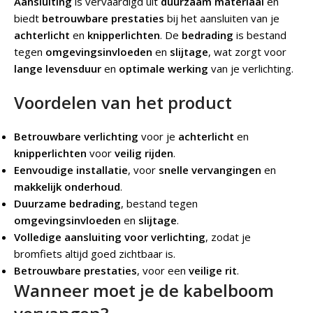
Aansluiting
is vervaardigd uit
duurzaam materiaal
en
biedt
betrouwbare prestaties
bij het aansluiten van je
achterlicht
en
knipperlichten
. De
bedrading
is bestand
tegen
omgevingsinvloeden
en
slijtage
, wat zorgt voor
lange levensduur
en
optimale werking
van je verlichting.
Voordelen van het product
Betrouwbare verlichting
voor je
achterlicht
en
knipperlichten
voor
veilig rijden
.
Eenvoudige installatie
, voor
snelle vervangingen
en
makkelijk onderhoud
.
Duurzame bedrading
, bestand tegen
omgevingsinvloeden
en
slijtage
.
Volledige aansluiting voor verlichting
, zodat je
bromfiets altijd goed zichtbaar is.
Betrouwbare prestaties
, voor een
veilige rit
.
Wanneer moet je de kabelboom