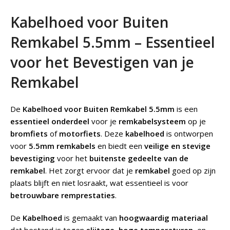
Kabelhoed voor Buiten
Remkabel 5.5mm – Essentieel
voor het Bevestigen van je
Remkabel
De
Kabelhoed voor Buiten Remkabel 5.5mm
is een
essentieel onderdeel
voor je
remkabelsysteem
op je
bromfiets
of
motorfiets
. Deze
kabelhoed
is ontworpen
voor
5.5mm remkabels
en biedt een
veilige en stevige
bevestiging
voor het
buitenste gedeelte van de
remkabel
. Het zorgt ervoor dat je
remkabel
goed op zijn
plaats blijft en niet losraakt, wat essentieel is voor
betrouwbare remprestaties
.
De
Kabelhoed
is gemaakt van
hoogwaardig materiaal
dat bestand is tegen
slijtage
,
hoge temperaturen
, en