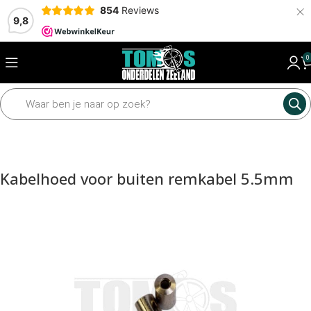
×
854
Reviews
9,8
0
Home
Framedelen
Kabels
Kabels toebehoren
Kabelhoed voor buiten remkabel 5.5mm