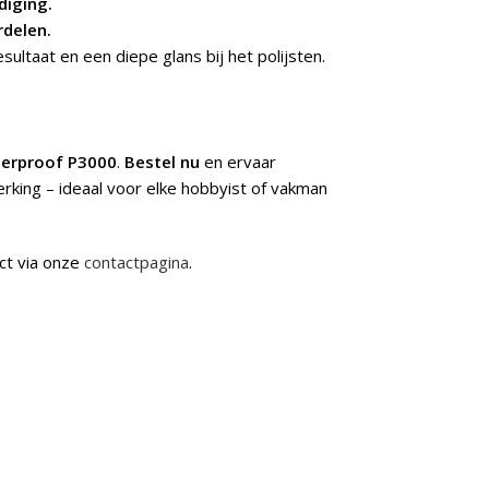
diging.
rdelen.
ultaat en een diepe glans bij het polijsten.
terproof P3000
.
Bestel nu
en ervaar
erking – ideaal voor elke hobbyist of vakman
ct via onze
contactpagina
.