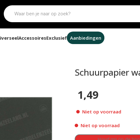
iverseel
Accessoires
Exclusief
Aanbiedingen
 P3000
Schuurpapier w
1,49
Niet op voorraad
Niet op voorraad