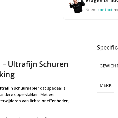
Vragen of adv
Neem
contact
me
Specific
– Ultrafijn Schuren
GEWICH
king
MERK
trafijn schuurpapier
dat speciaal is
n andere oppervlakken. Met een
verwijderen van lichte oneffenheden
,