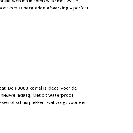
bruikt worden in combinatie met water,
voor een
supergladde afwerking
– perfect
taat. De
P3000 korrel
is ideaal voor de
 nieuwe laklaag. Met dit
waterproof
assen of schuurplekken, wat zorgt voor een