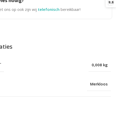
ies nodig?
9,8
t ons op ook zijn wij
telefonisch
bereikbaar!
aties
T
0,008 kg
Merkloos