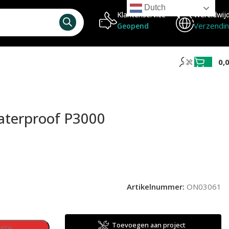
Dutch
Klantenservice
Wereldwij
Verzendi
Geopend
0,
aterproof P3000
Artikelnummer:
ON03061
Toevoegen aan project