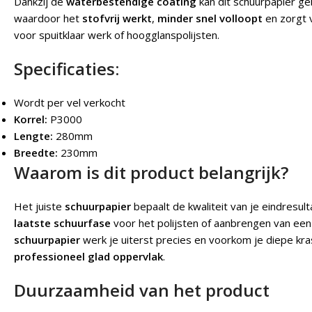
Dankzij de
waterbestendige coating
kan dit schuurpapier ge
waardoor het
stofvrij werkt
,
minder snel volloopt
en zorgt 
voor spuitklaar werk of hoogglanspolijsten.
Specificaties:
Wordt per vel verkocht
Korrel:
P3000
Lengte:
280mm
Breedte:
230mm
Waarom is dit product belangrijk?
Het juiste
schuurpapier
bepaalt de kwaliteit van je eindresul
laatste schuurfase
voor het polijsten of aanbrengen van een
schuurpapier
werk je uiterst precies en voorkom je diepe kr
professioneel glad oppervlak
.
Duurzaamheid van het product