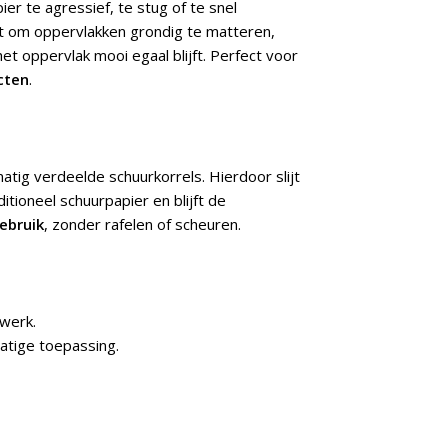
er te agressief, te stug of te snel
t om oppervlakken grondig te matteren,
het oppervlak mooi egaal blijft. Perfect voor
cten
.
atig verdeelde schuurkorrels. Hierdoor slijt
itioneel schuurpapier en blijft de
ebruik
, zonder rafelen of scheuren.
rwerk.
atige toepassing.