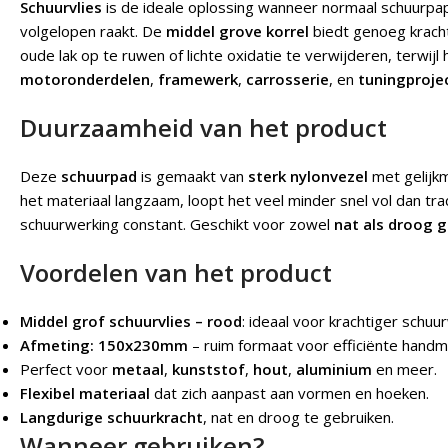
Schuurvlies
is de ideale oplossing wanneer normaal schuurpapi
volgelopen raakt. De
middel grove korrel
biedt genoeg krach
oude lak op te ruwen of lichte oxidatie te verwijderen, terwijl 
motoronderdelen
,
framewerk
,
carrosserie
, en
tuningproje
Duurzaamheid van het product
Deze
schuurpad
is gemaakt van
sterk nylonvezel
met gelijkm
het materiaal langzaam, loopt het veel minder snel vol dan trad
schuurwerking constant. Geschikt voor zowel
nat als droog g
Voordelen van het product
Middel grof schuurvlies – rood
: ideaal voor krachtiger schuu
Afmeting: 150x230mm
– ruim formaat voor efficiënte handm
Perfect voor
metaal
,
kunststof
,
hout
,
aluminium
en meer.
Flexibel materiaal
dat zich aanpast aan vormen en hoeken.
Langdurige schuurkracht
, nat en droog te gebruiken.
Wanneer gebruiken?