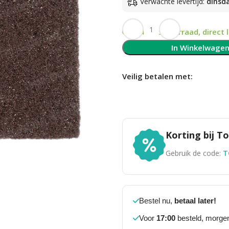
Verwachte levertijd:
dinsd
Op voorraad, direct 
In Winkelwage
Veilig betalen met:
Korting bij 
Gebruik de code:
T
Bestel nu,
betaal later!
Voor
17:00
besteld, morgen