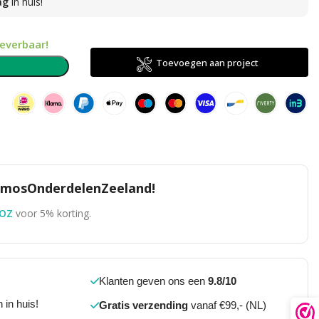
ag
in huis!
leverbaar!
Toevoegen aan project
n
TomosOnderdelenZeeland!
OZ
voor 5% korting.
Klanten geven ons een
9.8/10
 in huis!
Gratis verzending
vanaf €99,- (NL)