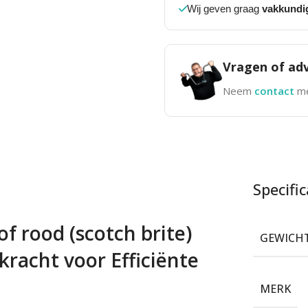
Wij geven graag
vakkundi
Vragen of adv
Neem
contact
me
Specific
f rood (scotch brite)
GEWICH
racht voor Efficiënte
MERK