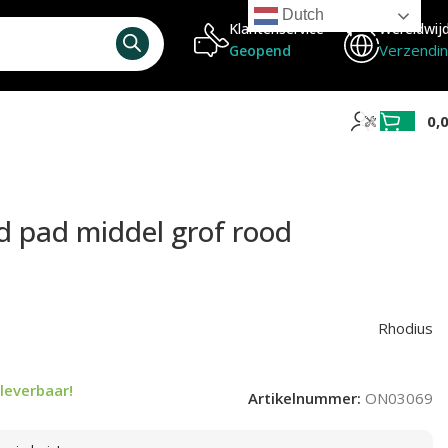
Dutch
Klantenservice
Wereldwij
Verzendi
Geopend
0,
d pad middel grof rood
Rhodius
leverbaar!
Artikelnummer:
ON03069