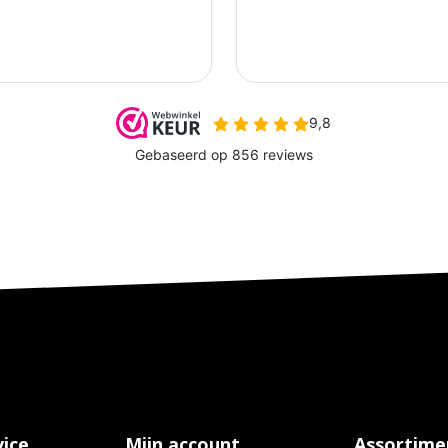
ice
Mijn account
Assortime