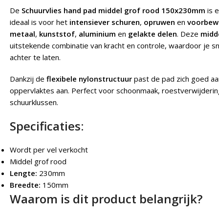
De
Schuurvlies hand pad middel grof rood 150x230mm
is 
ideaal is voor het
intensiever schuren
,
opruwen
en
voorbew
metaal
,
kunststof
,
aluminium
en
gelakte delen
. Deze
midde
uitstekende combinatie van kracht en controle, waardoor je s
achter te laten.
Dankzij de
flexibele nylonstructuur
past de pad zich goed aan
oppervlaktes aan. Perfect voor schoonmaak, roestverwijderi
schuurklussen.
Specificaties:
Wordt per vel verkocht
Middel grof rood
Lengte:
230mm
Breedte:
150mm
Waarom is dit product belangrijk?