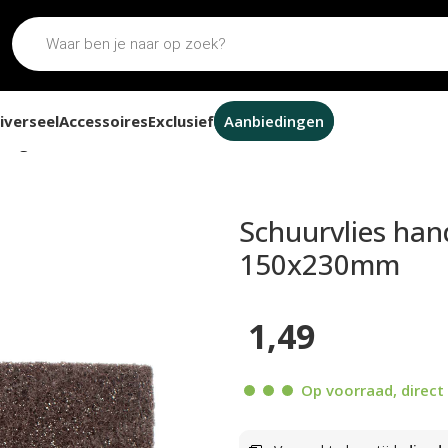
iverseel
Accessoires
Exclusief
Aanbiedingen
ddel grof rood 150x230mm
Schuurvlies han
150x230mm
1,49
Op voorraad, direct 