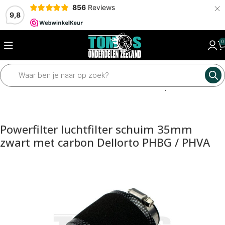
×
856
Reviews
9,8
0
Home
Motordelen
Carburateur
Luchtfilter en powerfilter
Powerfilter luchtfilter schuim 35mm
zwart met carbon Dellorto PHBG / PHVA