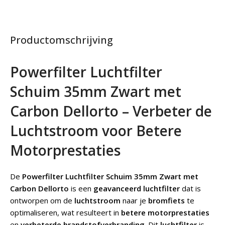
Productomschrijving
Powerfilter Luchtfilter
Schuim 35mm Zwart met
Carbon Dellorto – Verbeter de
Luchtstroom voor Betere
Motorprestaties
De
Powerfilter Luchtfilter Schuim 35mm Zwart met
Carbon Dellorto
is een
geavanceerd luchtfilter
dat is
ontworpen om de
luchtstroom
naar je
bromfiets
te
optimaliseren, wat resulteert in
betere motorprestaties
en
verbeterde brandstofverbranding
. Dit
luchtfilter
is