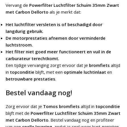
Vervang de
Powerfilter Luchtfilter Schuim 35mm Zwart
met Carbon Dellorto
als je merkt dat:
Het luchtfilter versleten is of beschadigd door
langdurig gebruik.
De motorprestaties afnemen door verminderde
luchtstroom.
Het filter niet goed meer functioneert en vuil in de
carburateur terechtkomt.
Een tijdige vervanging zorgt ervoor dat je
bromfiets
altijd
in
topconditie
blijft, met een
optimale luchtinlaat
en
betrouwbare prestaties
.
Bestel vandaag nog!
Zorg ervoor dat je
Tomos bromfiets
altijd in
topconditie
blijft met de
Powerfilter Luchtfilter Schuim 35mm Zwart
met Carbon Dellorto
. Bestel vandaag nog en profiteer
van een
snelle levering
, zodat je snel weer kunt genieten