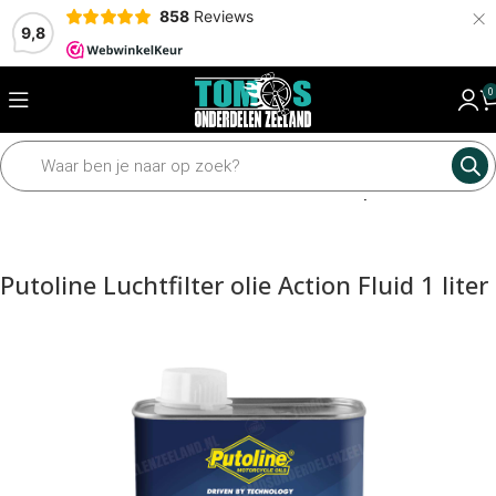
×
858
Reviews
9,8
0
Home
Motordelen
Carburateur
Luchtfilter en powerfilter
Putoline Luchtfilter olie Action Fluid 1 liter