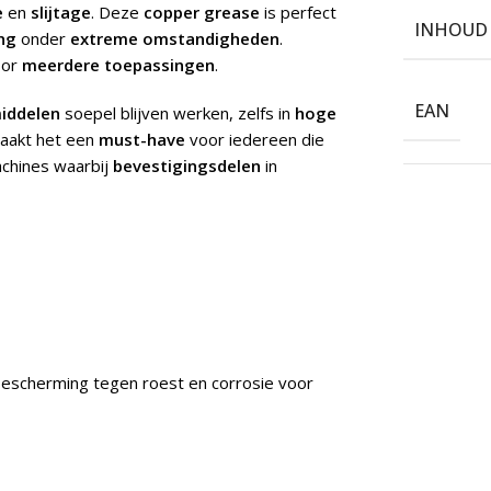
e
en
slijtage
. Deze
copper grease
is perfect
INHOUD
ng
onder
extreme omstandigheden
.
oor
meerdere toepassingen
.
EAN
iddelen
soepel blijven werken, zelfs in
hoge
maakt het een
must-have
voor iedereen die
chines waarbij
bevestigingsdelen
in
escherming tegen roest en corrosie voor