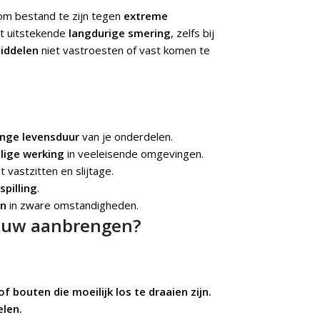
om bestand te zijn tegen
extreme
dt uitstekende
langdurige smering
, zelfs bij
iddelen
niet vastroesten of vast komen te
ange levensduur
van je onderdelen.
ilige werking
in veeleisende omgevingen.
 vastzitten en slijtage.
spilling
.
en
in zware omstandigheden.
ieuw aanbrengen?
 bouten die moeilijk los te draaien zijn.
elen.