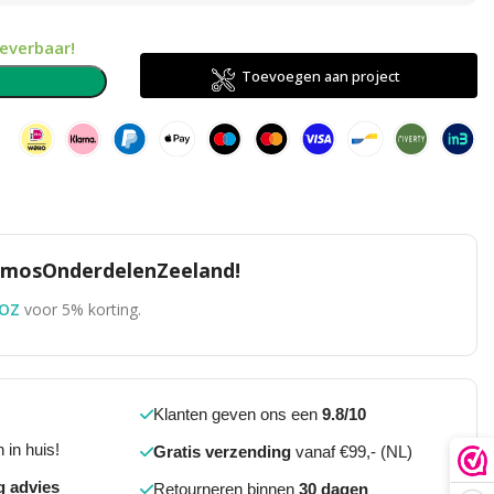
leverbaar!
Toevoegen aan project
n
TomosOnderdelenZeeland!
OZ
voor 5% korting.
Klanten geven ons een
9.8/10
 in huis!
Gratis verzending
vanaf €99,- (NL)
g advies
Retourneren binnen
30 dagen