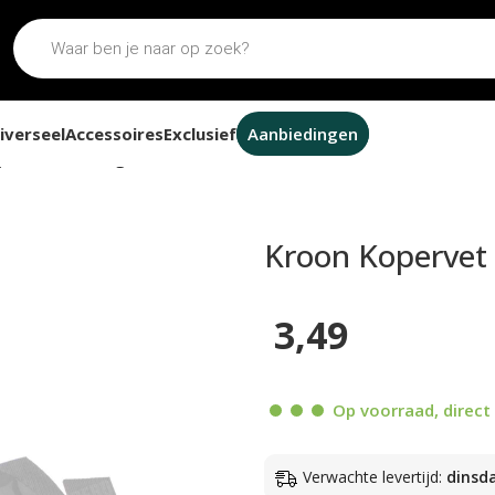
iverseel
Accessoires
Exclusief
Aanbiedingen
per Grease 20 gram
Kroon Kopervet
3,49
Op voorraad, direct 
Verwachte levertijd:
dinsd