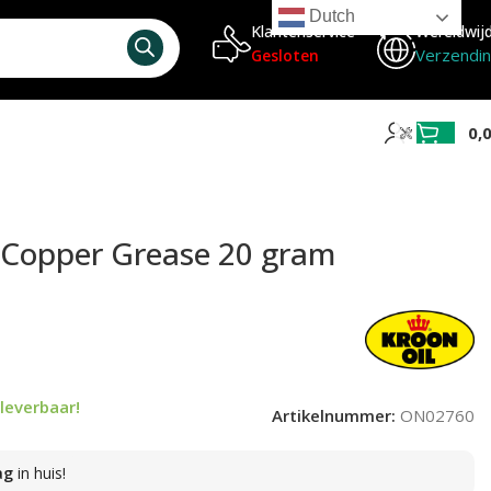
Dutch
Klantenservice
Wereldwij
Verzendi
Gesloten
0,
 Copper Grease 20 gram
leverbaar!
Artikelnummer:
ON02760
ag
in huis!