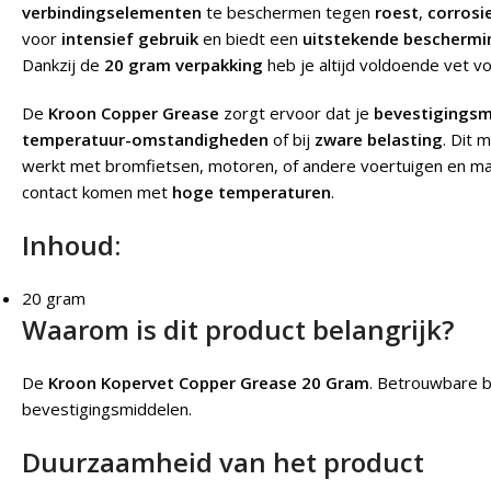
verbindingselementen
te beschermen tegen
roest
,
corrosi
voor
intensief gebruik
en biedt een
uitstekende beschermi
Dankzij de
20 gram verpakking
heb je altijd voldoende vet v
De
Kroon Copper Grease
zorgt ervoor dat je
bevestigingsm
temperatuur-omstandigheden
of bij
zware belasting
. Dit 
werkt met bromfietsen, motoren, of andere voertuigen en ma
contact komen met
hoge temperaturen
.
Inhoud:
20 gram
Waarom is dit product belangrijk?
De
Kroon Kopervet Copper Grease 20 Gram
.
Betrouwbare b
bevestigingsmiddelen.
Duurzaamheid van het product