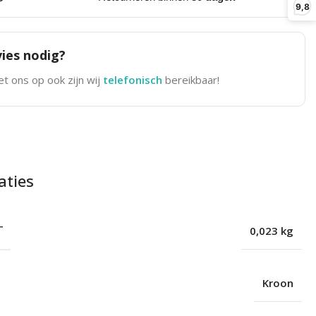
9,8
ies nodig?
t ons op ook zijn wij
telefonisch
bereikbaar!
aties
T
0,023 kg
Kroon