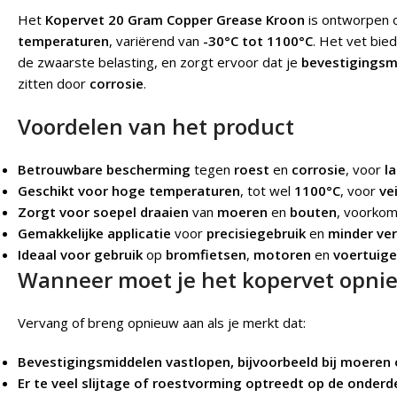
Het
Kopervet 20 Gram Copper Grease Kroon
is ontworpen 
temperaturen
, variërend van
-30°C tot 1100°C
. Het vet bie
de zwaarste belasting, en zorgt ervoor dat je
bevestigingsm
zitten door
corrosie
.
Voordelen van het product
Betrouwbare bescherming
tegen
roest
en
corrosie
, voor
l
Geschikt voor hoge temperaturen
, tot wel
1100°C
, voor
ve
Zorgt voor soepel draaien
van
moeren
en
bouten
, voorkomt
Gemakkelijke applicatie
voor
precisiegebruik
en
minder ver
Ideaal voor gebruik
op
bromfietsen
,
motoren
en
voertuig
Wanneer moet je het kopervet opn
Vervang of breng opnieuw aan als je merkt dat:
Bevestigingsmiddelen vastlopen, bijvoorbeeld bij moeren of
Er te veel slijtage of roestvorming optreedt op de onderd