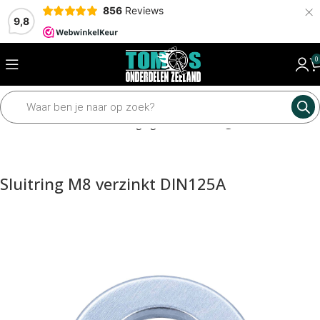
×
856
Reviews
9,8
0
Home
Framedelen
Bevestiging materiaal
Ringen
Sluitring M8 verzinkt DIN125A