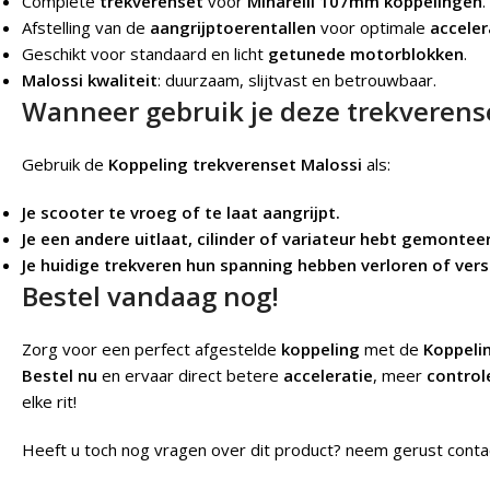
Complete
trekverenset
voor
Minarelli 107mm koppelingen
.
Afstelling van de
aangrijptoerentallen
voor optimale
acceler
Geschikt voor standaard en licht
getunede motorblokken
.
Malossi kwaliteit
: duurzaam, slijtvast en betrouwbaar.
Wanneer gebruik je deze trekverens
Gebruik de
Koppeling trekverenset Malossi
als:
Je scooter te vroeg of te laat aangrijpt.
Je een andere uitlaat, cilinder of variateur hebt gemonteer
Je huidige trekveren hun spanning hebben verloren of versl
Bestel vandaag nog!
Zorg voor een perfect afgestelde
koppeling
met de
Koppeli
Bestel nu
en ervaar direct betere
acceleratie
, meer
control
elke rit!
Heeft u toch nog vragen over dit product? neem gerust conta