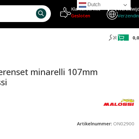
Dutch
Klantenservice
Wereldwij
Verzendi
Gesloten
0,
erenset minarelli 107mm
si
Artikelnummer:
ON02900