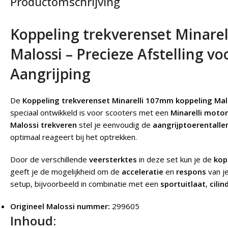
Productomschrijving
Koppeling trekverenset Minare
Malossi –
Precieze Afstelling v
Aangrijping
De
Koppeling trekverenset Minarelli 107mm koppeling Mal
speciaal ontwikkeld is voor scooters met een
Minarelli moto
Malossi trekveren
stel je eenvoudig de
aangrijptoerentalle
optimaal reageert bij het optrekken.
Door de verschillende
veersterktes
in deze set kun je de
kop
geeft je de mogelijkheid om de
acceleratie
en
respons
van j
setup, bijvoorbeeld in combinatie met een
sportuitlaat
,
cili
Origineel Malossi nummer:
299605
Inhoud: