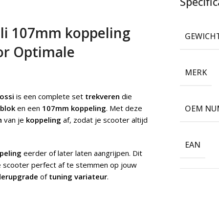
Specific
lli 107mm koppeling
GEWICH
oor Optimale
MERK
ossi
is een complete set
trekveren
die
rblok
en een
107mm koppeling
. Met deze
OEM NU
n
van je
koppeling
af, zodat je scooter altijd
EAN
peling
eerder of later laten aangrijpen. Dit
e scooter perfect af te stemmen op jouw
nderupgrade
of
tuning variateur
.