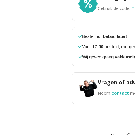
Gebruik de code:
T
Bestel nu,
betaal later!
Voor
17:00
besteld, morgen
Wij geven graag
vakkundi
Vragen of adv
Neem
contact
me