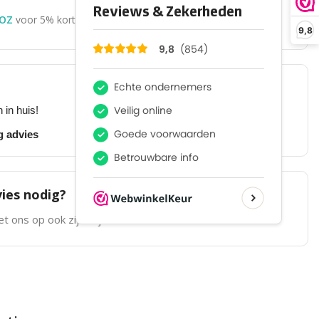
OZ
voor 5% korting.
9,8
Klanten geven ons een
9.8/10
 in huis!
Gratis verzending
vanaf €99,- (NL)
g advies
Retourneren binnen
30 dagen
ies nodig?
t ons op ook zijn wij
telefonisch
bereikbaar!