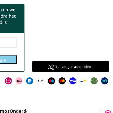
in en we
odra het
d is
Toevoegen aan project
TomosOnderdelenZeeland!