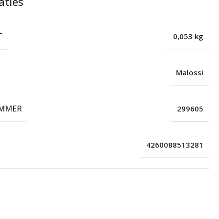
aties
T
0,053 kg
Malossi
MMER
299605
4260088513281