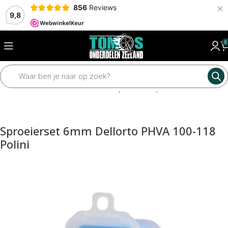
×
856
Reviews
9,8
0
Home
Motordelen
Carburateur
Sproeiers
Sproeier set
Sproeierset 6mm Dellorto PHVA 100-118
Polini