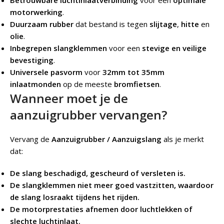
Betrouwbare luchtinlaatverbinding
voor een
optimale
motorwerking
.
Duurzaam rubber
dat bestand is tegen
slijtage
,
hitte
en
olie
.
Inbegrepen slangklemmen
voor een
stevige en veilige
bevestiging
.
Universele pasvorm
voor
32mm tot 35mm
inlaatmonden
op de meeste
bromfietsen
.
Wanneer moet je de
aanzuigrubber vervangen?
Vervang de
Aanzuigrubber / Aanzuigslang
als je merkt
dat:
De slang beschadigd, gescheurd of versleten is.
De slangklemmen niet meer goed vastzitten, waardoor
de slang losraakt tijdens het rijden.
De motorprestaties afnemen door luchtlekken of
slechte luchtinlaat.