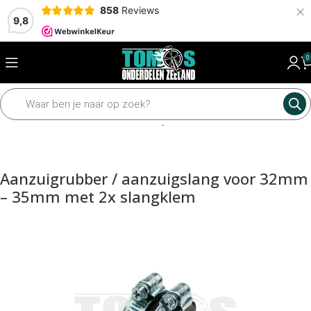
×
858
Reviews
9,8
0
Home
Motordelen
Carburateur
Spruitstuk
Aanzuigrubber / aanzuigslang voor 32mm
– 35mm met 2x slangklem