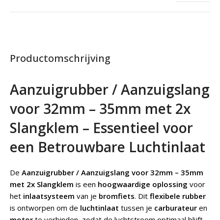
Productomschrijving
Aanzuigrubber / Aanzuigslang
voor 32mm – 35mm met 2x
Slangklem – Essentieel voor
een Betrouwbare Luchtinlaat
De
Aanzuigrubber / Aanzuigslang voor 32mm – 35mm
met 2x Slangklem
is een
hoogwaardige oplossing
voor
het
inlaatsysteem
van je
bromfiets
. Dit
flexibele rubber
is ontworpen om de
luchtinlaat
tussen je
carburateur
en
motor
te verbinden, zodat de luchtstroom optimaal blijft