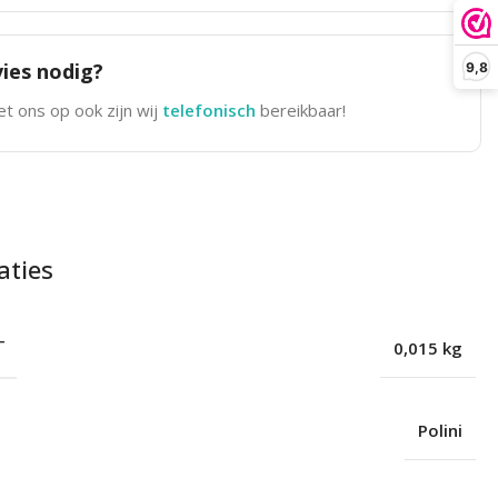
ies nodig?
9,8
t ons op ook zijn wij
telefonisch
bereikbaar!
aties
T
0,015 kg
Polini