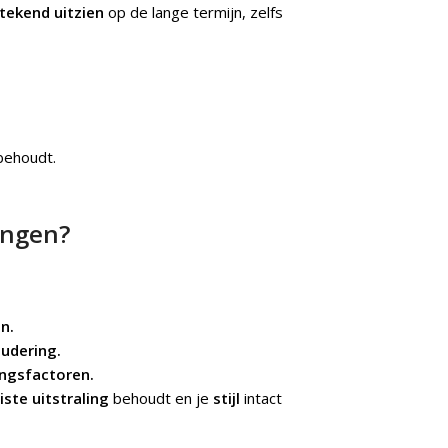
stekend uitzien
op de lange termijn, zelfs
 behoudt.
angen?
n.
oudering.
ingsfactoren.
uiste uitstraling
behoudt en je
stijl
intact