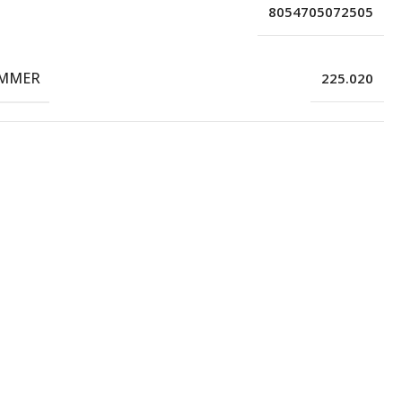
8054705072505
MMER
225.020