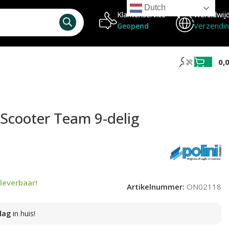
Dutch
Klantenservice
Wereldwij
Verzendi
Geopend
0,
t Scooter Team 9-delig
leverbaar!
Artikelnummer:
ON02118
dag
in huis!