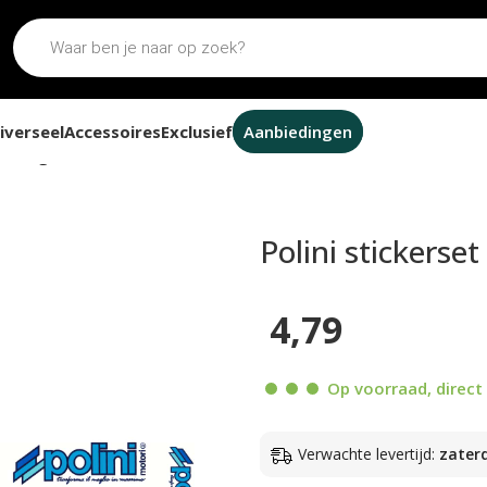
iverseel
Accessoires
Exclusief
Aanbiedingen
9-delig
Polini stickerse
4,79
Op voorraad, direct 
Verwachte levertijd:
zater