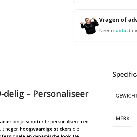
Vragen of adv
Neem
contact
me
Specific
-delig – Personaliseer
GEWICH
MERK
anier
om je
scooter
te personaliseren en
 uit negen
hoogwaardige stickers
die
ofessionele en dynamische look
. De