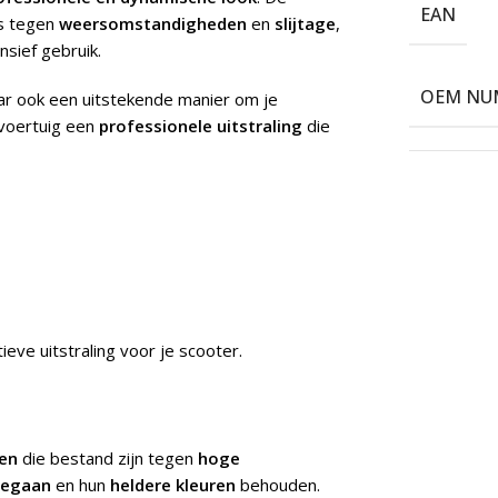
EAN
is tegen
weersomstandigheden
en
slijtage
,
nsief gebruik.
OEM NU
maar ook een uitstekende manier om je
 voertuig een
professionele uitstraling
die
tieve uitstraling voor je scooter.
en
die bestand zijn tegen
hoge
eegaan
en hun
heldere kleuren
behouden.