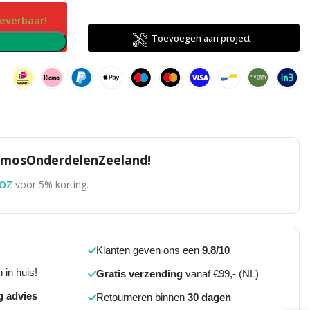
leverbaar!
Toevoegen aan project
n
TomosOnderdelenZeeland!
OZ
voor 5% korting.
Klanten geven ons een
9.8/10
 in huis!
Gratis verzending
vanaf €99,- (NL)
g advies
Retourneren binnen
30 dagen