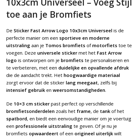
10x3cm Universeel – Voeg Stijl
toe aan je Bromfiets
De
Sticker Fast Arrow Logo 10x3cm Universeel
is de
perfecte manier om een
sportieve en moderne
uitstraling
aan je
Tomos bromfiets
of
motorfiets
toe te
voegen. Deze
universele sticker
met het
Fast Arrow
logo
is ontworpen om je
bromfiets
te personaliseren en
te verbeteren, met een
duidelijke en opvallende afdruk
die de aandacht trekt. Het
hoogwaardige materiaal
zorgt ervoor dat de sticker
lang meegaat
, zelfs bij
intensief gebruik
en
weersomstandigheden
.
De
10×3 cm sticker
past perfect op verschillende
bromfietsonderdelen
zoals het
frame
, de
tank
of het
spatbord
, en biedt een eenvoudige manier om je voertuig
een
professionele uitstraling
te geven. Of je nu je
bromfiets
opwaardeert
of een
origineel uiterlijk
wilt