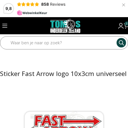
×
858
Reviews
9,8
0
Home
Framedelen
Stickers
Sticker Fast Arrow logo 10x3cm universeel