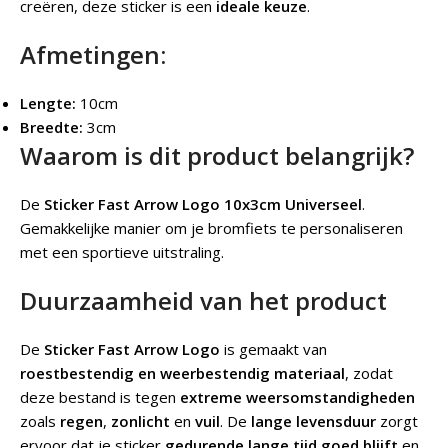
creëren, deze sticker is een
ideale keuze
.
Afmetingen:
Lengte:
10cm
Breedte:
3cm
Waarom is dit product belangrijk?
De
Sticker Fast Arrow Logo 10x3cm Universeel
.
Gemakkelijke manier om je bromfiets te personaliseren
met een sportieve uitstraling.
Duurzaamheid van het product
De
Sticker Fast Arrow Logo
is gemaakt van
roestbestendig en weerbestendig materiaal
, zodat
deze bestand is tegen
extreme weersomstandigheden
zoals
regen
,
zonlicht
en
vuil
. De
lange levensduur
zorgt
ervoor dat je sticker
gedurende lange tijd goed blijft
en