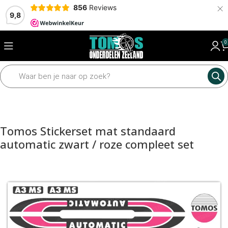
×
856
Reviews
9,8
0
Home
Framedelen
Stickers
Tomos Stickerset mat standaard
automatic zwart / roze compleet set