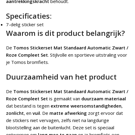
aantrekkingskracht
behoudt.
Specificaties:
7-delig sticker set
Waarom is dit product belangrijk?
De
Tomos Stickerset Mat Standaard Automatic Zwart /
Roze Compleet Set
.
Stijlvolle en sportieve uitstraling voor
je Tomos bromfiets.
Duurzaamheid van het product
De
Tomos Stickerset Mat Standaard Automatic Zwart /
Roze Compleet Set
is gemaakt van
duurzaam materiaal
dat bestand is tegen
extreme weersomstandigheden
,
zonlicht
, en
vuil
. De
matte afwerking
zorgt ervoor dat
de stickers niet vervagen, zelfs niet na langdurige
blootstelling aan de buitenlucht. Deze set is speciaal
ontworpen om
lang mee te gaan
en je bromfiets een