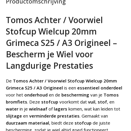
Productomschrijving
Tomos Achter / Voorwiel
Stofcup Wielcup 20mm
Grimeca S25 / A3 Origineel –
Bescherm je Wiel voor
Langdurige Prestaties
De
Tomos Achter / Voorwiel Stofcup Wielcup 20mm
Grimeca S25 / A3 Origineel
is een
essentieel onderdeel
voor het
onderhoud
en de
bescherming
van je
Tomos
bromfiets
. Deze
stofcup
voorkomt dat
vuil
,
stof
, en
water
in je
wielnaaf
of
lagers
komen, wat kan leiden tot
slijtage
en
verminderde prestaties
. Gemaakt van
duurzaam materiaal
, biedt deze
stofcup
de juiste
bescherming, zodat je wiel altijd goed functioneert.