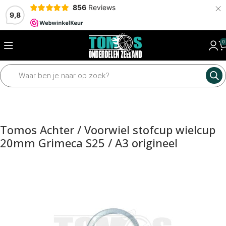
×
856
Reviews
9,8
0
Home
Mechanisch
Wielen en assen
Assen en toebehoren
Tomos Achter / Voorwiel stofcup wielcup
20mm Grimeca S25 / A3 origineel