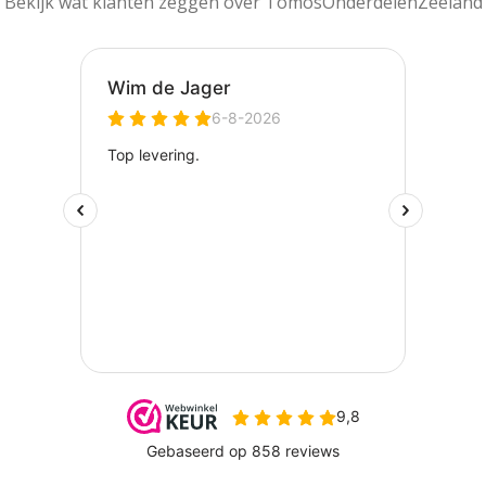
Bekijk wat klanten zeggen over TomosOnderdelenZeeland