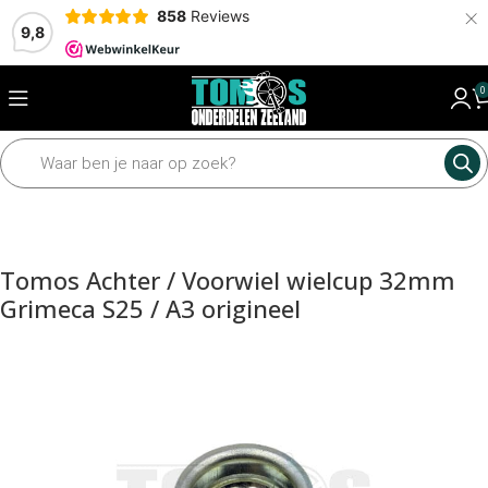
×
858
Reviews
9,8
0
Home
Mechanisch
Wielen en assen
Assen en toebehoren
Tomos Achter / Voorwiel wielcup 32mm
Grimeca S25 / A3 origineel