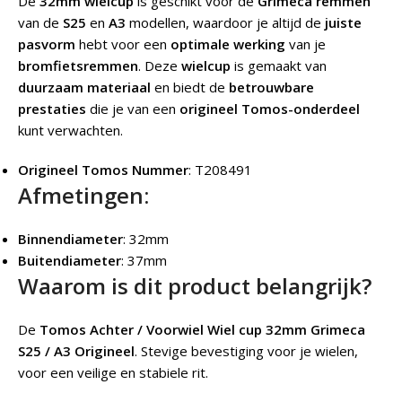
De
32mm wielcup
is geschikt voor de
Grimeca remmen
van de
S25
en
A3
modellen, waardoor je altijd de
juiste
pasvorm
hebt voor een
optimale werking
van je
bromfietsremmen
. Deze
wielcup
is gemaakt van
duurzaam materiaal
en biedt de
betrouwbare
prestaties
die je van een
origineel Tomos-onderdeel
kunt verwachten.
Origineel Tomos Nummer
: T208491
Afmetingen:
Binnendiameter
: 32mm
Buitendiameter
: 37mm
Waarom is dit product belangrijk?
De
Tomos Achter / Voorwiel Wiel cup 32mm Grimeca
S25 / A3 Origineel
.
Stevige bevestiging voor je wielen,
voor een veilige en stabiele rit.