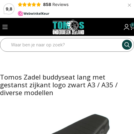
×
858
Reviews
9,8
0
Home
Framedelen
Zadels
Tomos Zadel buddyseat lang met
gestanst zijkant logo zwart A3 / A35 /
diverse modellen