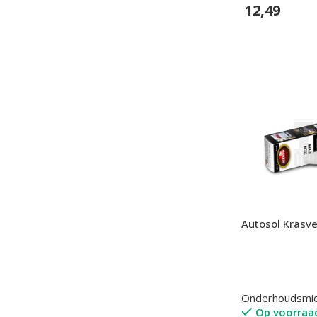
12,49
In Winkelwage
Autosol Krasv
Onderhoudsmi
Op voorraa