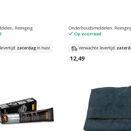
ddelen
,
Reiniging
Onderhoudsmiddelen
,
Reinigin
d
Op voorraad
evertijd:
zaterdag
in huis!
Verwachte levertijd:
zaterd
12,49
n
In Winkelwagen