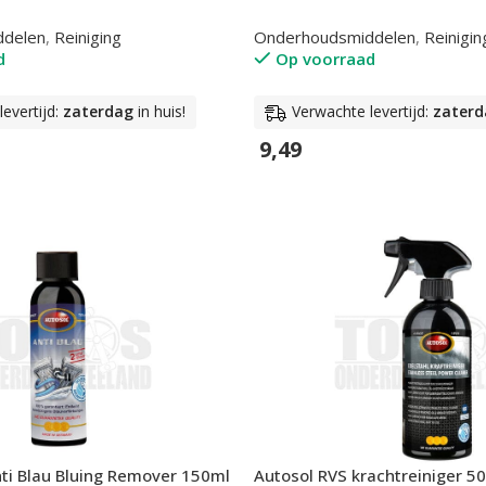
ddelen
,
Reiniging
Onderhoudsmiddelen
,
Reinigin
d
Op voorraad
evertijd:
zaterdag
in huis!
Verwachte levertijd:
zaterd
9,49
n
In Winkelwagen
ti Blau Bluing Remover 150ml
Autosol RVS krachtreiniger 5