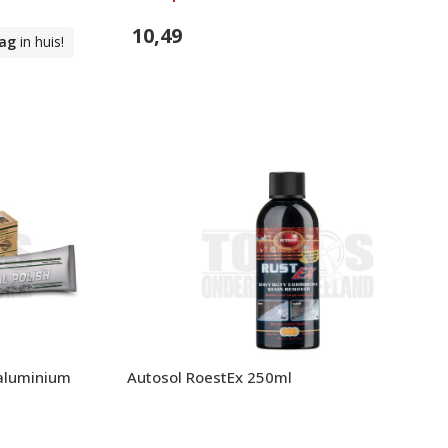
10,49
ag
in huis!
In Winkelwagen
 aluminium
Autosol RoestEx 250ml