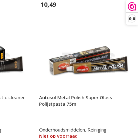
10,49
In Winkelwagen
9,8
stic cleaner
Autosol Metal Polish Super Gloss
Polijstpasta 75ml
g
Onderhoudsmiddelen
,
Reiniging
Niet op voorraad