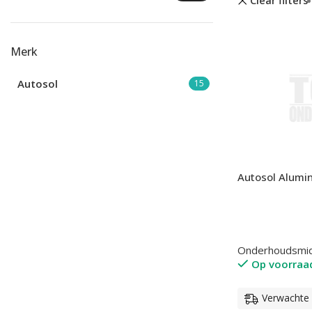
Clear filters
Merk
Autosol
15
Autosol Alumi
Onderhoudsmi
Op voorraa
Verwachte l