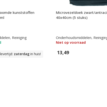
roomde kunststoffen
Microvezeldoek zwart/antraci
5ml
40x40cm (5 stuks)
ddelen
,
Reiniging
Onderhoudsmiddelen
,
Reinigin
d
Niet op voorraad
13,49
evertijd:
zaterdag
in huis!
In Winkelwagen
n