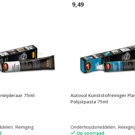
9,49
n
In Winkelwagen
erwijderaar 75ml
Autosol Kunststofreiniger Pla
Polijstpasta 75ml
ddelen
,
Reiniging
Onderhoudsmiddelen
,
Reinigin
d
Op voorraad