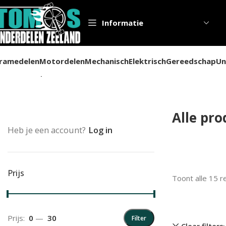
Informatie
ramedelen
Motordelen
Mechanisch
Elektrisch
Gereedschap
Un
Home
Alle producten
Alle pr
Heb je een account?
Log in
Prijs
Toont alle 15 r
Prijs:
0
—
30
Filter