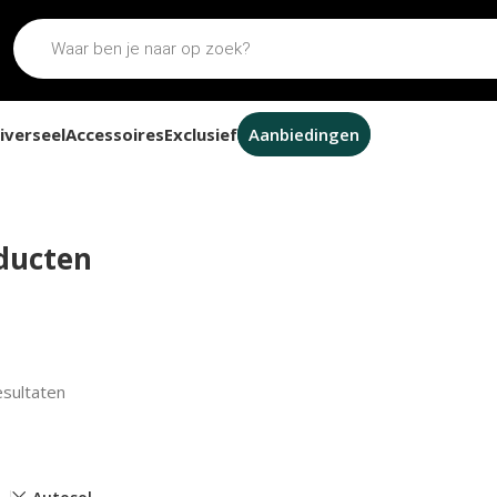
iverseel
Accessoires
Exclusief
Aanbiedingen
oducten
esultaten