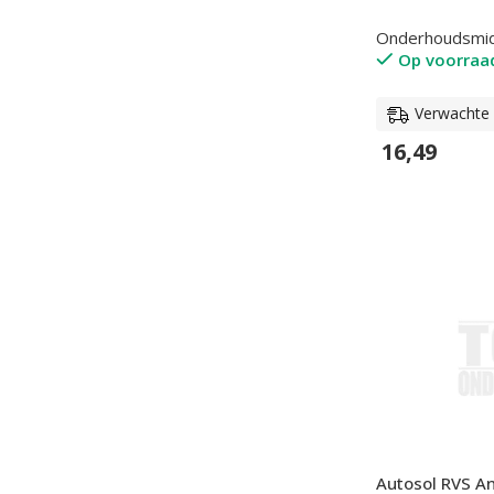
Onderhoudsmi
Op voorraa
Verwachte l
16,49
In Winkelwage
Autosol RVS An