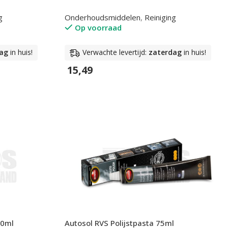
g
Onderhoudsmiddelen
,
Reiniging
Op voorraad
ag
in huis!
Verwachte levertijd:
zaterdag
in huis!
15,49
In Winkelwagen
00ml
Autosol RVS Polijstpasta 75ml