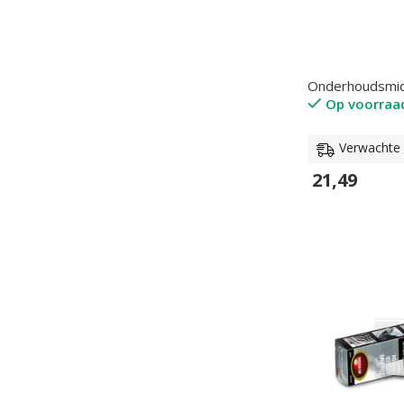
Onderhoudsmi
Op voorraa
Verwachte l
21,49
In Winkelwage