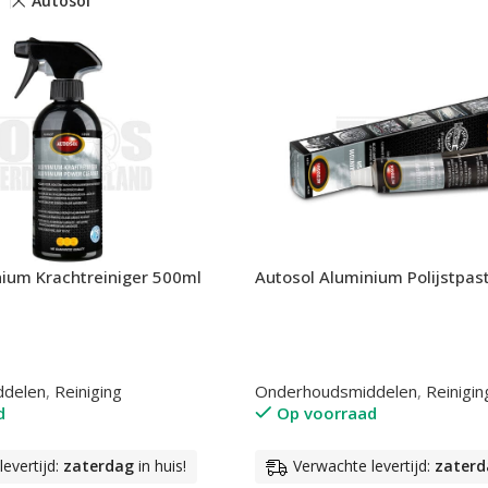
Autosol
nium Krachtreiniger 500ml
Autosol Aluminium Polijstpas
ddelen
,
Reiniging
Onderhoudsmiddelen
,
Reinigin
d
Op voorraad
evertijd:
zaterdag
in huis!
Verwachte levertijd:
zaterd