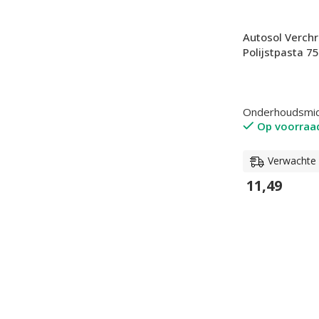
Autosol Verch
Polijstpasta 7
Onderhoudsmi
Op voorraa
Verwachte l
11,49
In Winkelwage