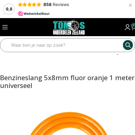
×
858
Reviews
9,8
0
Home
Motordelen
Brandstof toebehoren
Benzineslang
Benzineslang 5x8mm fluor oranje 1 meter
universeel