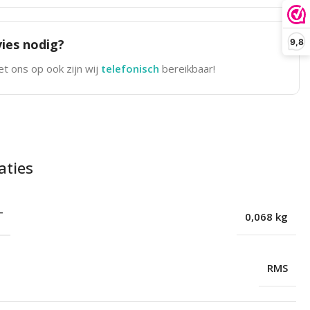
ies nodig?
9,8
t ons op ook zijn wij
telefonisch
bereikbaar!
aties
T
0,068 kg
RMS