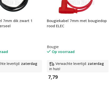
l 7mm dik zwart 1
Bougiekabel 7mm met bougiedop
erseel
rood ELEC
Bougie
raad
Op voorraad
hte levertijd:
zaterdag
Verwachte levertijd:
zaterdag
in huis!
7,79
wagen
In Winkelwagen