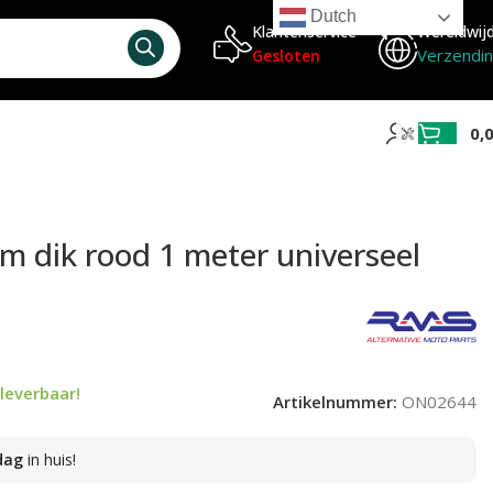
Dutch
Klantenservice
Wereldwij
Verzendi
Gesloten
0,
 dik rood 1 meter universeel
leverbaar!
Artikelnummer:
ON02644
dag
in huis!