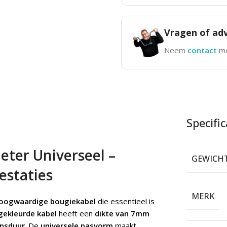
Vragen of adv
Neem
contact
me
Specific
ter Universeel –
GEWICH
estaties
MERK
oogwaardige bougiekabel
die essentieel is
gekleurde kabel
heeft een
dikte van 7mm
ensduur
. De
universele pasvorm
maakt