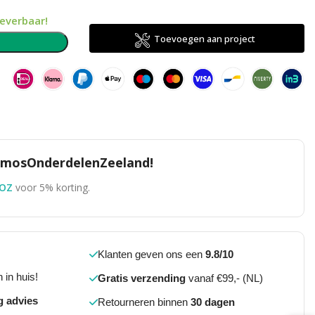
leverbaar!
Toevoegen aan project
n
TomosOnderdelenZeeland!
OZ
voor 5% korting.
Klanten geven ons een
9.8/10
 in huis!
Gratis verzending
vanaf €99,- (NL)
g advies
Retourneren binnen
30 dagen