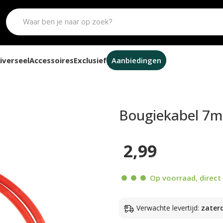
iverseel
Accessoires
Exclusief
Aanbiedingen
 universeel
Bougiekabel 7mm
2,99
Op voorraad, direct 
Verwachte levertijd:
zater