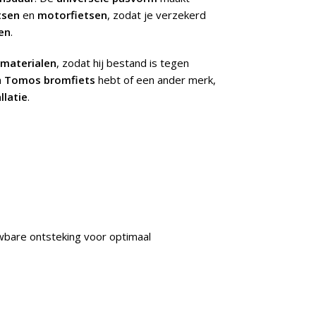
tsen
en
motorfietsen
, zodat je verzekerd
en
.
materialen
, zodat hij bestand is tegen
n
Tomos bromfiets
hebt of een ander merk,
llatie
.
bare ontsteking voor optimaal