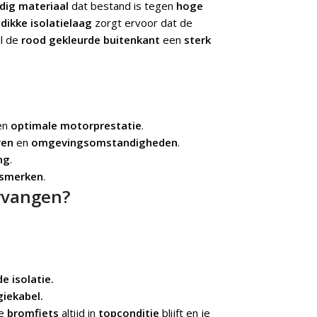
ig materiaal
dat bestand is tegen
hoge
e
dikke isolatielaag
zorgt ervoor dat de
jl de
rood gekleurde buitenkant
een
sterk
en
optimale motorprestatie
.
ren
en
omgevingsomstandigheden
.
ng
.
tsmerken
.
rvangen?
e isolatie.
iekabel.
je
bromfiets
altijd in
topconditie
blijft en je