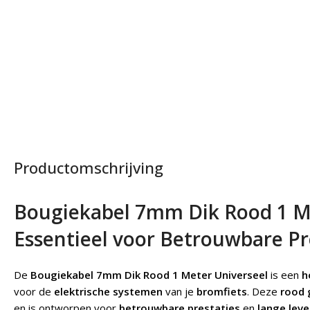
Productomschrijving
Bougiekabel 7mm Dik Rood 1 Me
Essentieel voor Betrouwbare Pr
De
Bougiekabel 7mm Dik Rood 1 Meter Universeel
is een
h
voor de
elektrische systemen
van je
bromfiets
. Deze
rood 
en is ontworpen voor
betrouwbare prestaties
en
lange lev