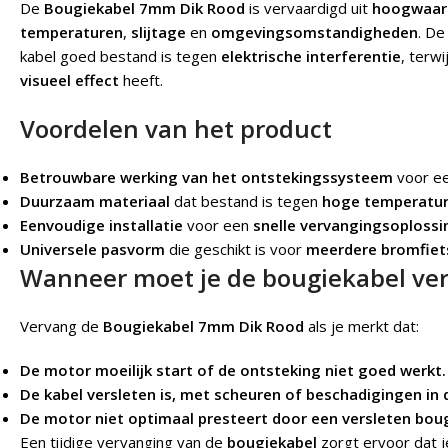
De
Bougiekabel 7mm Dik Rood
is vervaardigd uit
hoogwaard
temperaturen
,
slijtage
en
omgevingsomstandigheden
. D
kabel goed bestand is tegen
elektrische interferentie
, terwi
visueel effect
heeft.
Voordelen van het product
Betrouwbare werking van het ontstekingssysteem
voor e
Duurzaam materiaal
dat bestand is tegen
hoge temperatu
Eenvoudige installatie
voor een
snelle vervangingsoplossi
Universele pasvorm
die geschikt is voor
meerdere bromfie
Wanneer moet je de bougiekabel ve
Vervang de
Bougiekabel 7mm Dik Rood
als je merkt dat:
De motor moeilijk start of de ontsteking niet goed werkt.
De kabel versleten is, met scheuren of beschadigingen in d
De motor niet optimaal presteert door een versleten boug
Een tijdige vervanging van de
bougiekabel
zorgt ervoor dat 