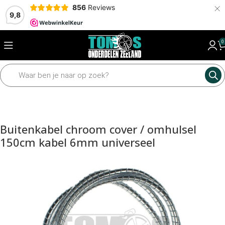
×
856
Reviews
9,8
0
Home
Framedelen
Kabels
Buitenkabel
Buitenkabel chroom cover / omhulsel
150cm kabel 6mm universeel