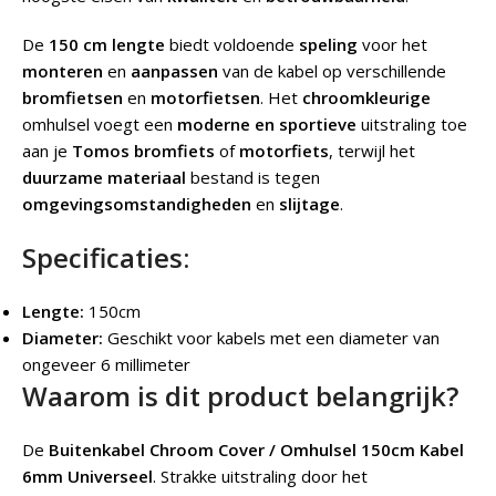
De
150 cm lengte
biedt voldoende
speling
voor het
monteren
en
aanpassen
van de kabel op verschillende
bromfietsen
en
motorfietsen
. Het
chroomkleurige
omhulsel voegt een
moderne en sportieve
uitstraling toe
aan je
Tomos bromfiets
of
motorfiets
, terwijl het
duurzame materiaal
bestand is tegen
omgevingsomstandigheden
en
slijtage
.
Specificaties:
Lengte:
150cm
Diameter:
Geschikt voor kabels met een diameter van
ongeveer 6 millimeter
Waarom is dit product belangrijk?
De
Buitenkabel Chroom Cover / Omhulsel 150cm Kabel
6mm Universeel
.
Strakke uitstraling door het