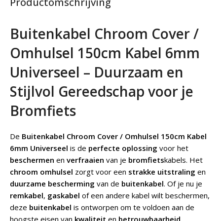
Productomschrijving
Buitenkabel Chroom Cover /
Omhulsel 150cm Kabel 6mm
Universeel – Duurzaam en
Stijlvol Gereedschap voor je
Bromfiets
De
Buitenkabel Chroom Cover / Omhulsel 150cm Kabel
6mm Universeel
is de
perfecte oplossing
voor het
beschermen
en
verfraaien
van je
bromfiets
kabels. Het
chroom omhulsel
zorgt voor een
strakke uitstraling
en
duurzame bescherming
van de
buitenkabel
. Of je nu je
remkabel
,
gaskabel
of een andere kabel wilt beschermen,
deze
buitenkabel
is ontworpen om te voldoen aan de
hoogste eisen van
kwaliteit
en
betrouwbaarheid
.