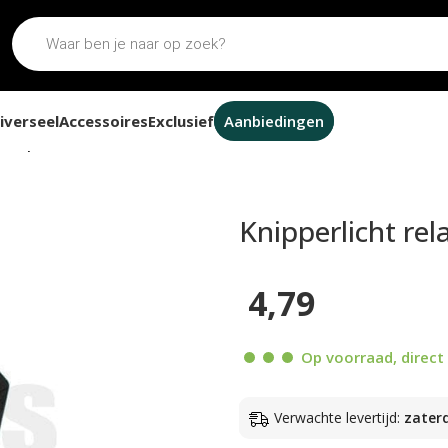
iverseel
Accessoires
Exclusief
Aanbiedingen
2V 3-pins universeel
Knipperlicht rel
4,79
Op voorraad, direct 
Verwachte levertijd:
zater