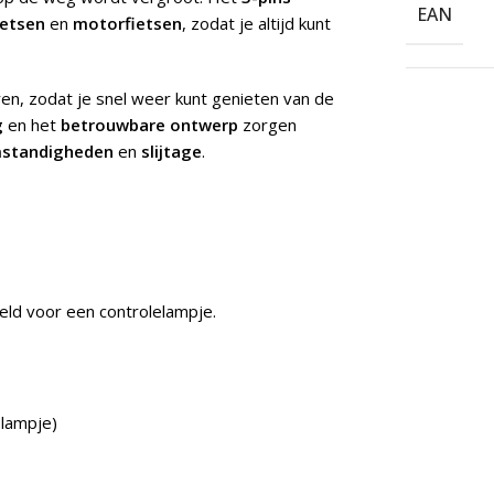
EAN
etsen
en
motorfietsen
, zodat je altijd kunt
ren, zodat je snel weer kunt genieten van de
g
en het
betrouwbare ontwerp
zorgen
mstandigheden
en
slijtage
.
oeld voor een controlelampje.
 lampje)