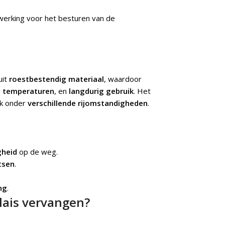
erking voor het besturen van de
uit
roestbestendig materiaal
, waardoor
 temperaturen
, en
langdurig gebruik
. Het
uik onder
verschillende rijomstandigheden
.
gheid
op de weg.
tsen
.
ng
.
lais vervangen?