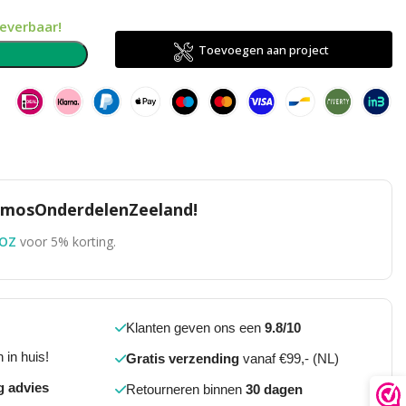
leverbaar!
Toevoegen aan project
n
TomosOnderdelenZeeland!
OZ
voor 5% korting.
Klanten geven ons een
9.8/10
 in huis!
Gratis verzending
vanaf €99,- (NL)
g advies
Retourneren binnen
30 dagen