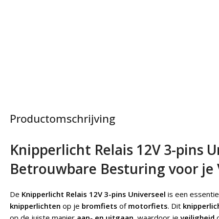
Productomschrijving
Knipperlicht Relais 12V 3-pins U
Betrouwbare Besturing voor je 
De
Knipperlicht Relais 12V 3-pins Universeel
is een essenti
knipperlichten
op je
bromfiets
of
motorfiets
. Dit
knipperlic
op de juiste manier
aan- en uitgaan
, waardoor je
veiligheid
o