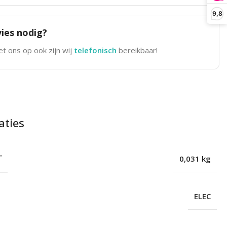
9,8
ies nodig?
t ons op ook zijn wij
telefonisch
bereikbaar!
aties
T
0,031 kg
ELEC