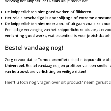
Vervang het
Knipperlicht Relais
als je merkt dat:
De knipperlichten niet goed werken of flikkeren.
Het relais beschadigd is door slijtage of extreme omstan
De knipperlichten niet meer aan- of uitgaan zoals ze zo
Een tijdige vervanging van het
knipperlicht relais
zorgt ervoo
verlichting goed werkt
, wat essentieel is voor je
zichtbaarh
Bestel vandaag nog!
Zorg ervoor dat je
Tomos bromfiets
altijd in
topconditie
bli
Universeel
. Bestel vandaag nog en profiteer van een
snelle l
van
betrouwbare verlichting
en
veilige ritten
!
Heeft u toch nog vragen over dit product? neem gerust c