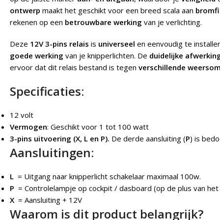
ontwerp
maakt het geschikt voor een breed scala aan
bromfi
rekenen op een
betrouwbare werking
van je verlichting.
Deze
12V 3-pins relais
is
universeel
en eenvoudig te installe
goede werking
van je knipperlichten. De
duidelijke afwerkin
ervoor dat dit relais bestand is tegen
verschillende weerso
Specificaties:
12 volt
Vermogen
: Geschikt voor 1 tot 100 watt
3-pins uitvoering (X, L en P).
De derde aansluiting (
P
) is bed
Aansluitingen:
L
= Uitgang naar knipperlicht schakelaar maximaal 100w.
P
= Controlelampje op cockpit / dasboard (op de plus van het
X
= Aansluiting + 12V
Waarom is dit product belangrijk?