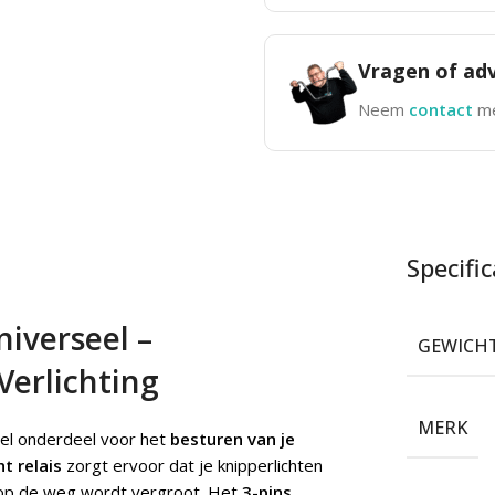
Vragen of adv
Neem
contact
me
Specific
niverseel –
GEWICH
Verlichting
MERK
eel onderdeel voor het
besturen van je
ht relais
zorgt ervoor dat je knipperlichten
p de weg wordt vergroot. Het
3-pins