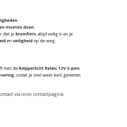
digheden.
uden moeten doen.
r dat je
bromfiets
altijd veilig is en je
eid
en
veiligheid
op de weg.
jft met de
Knipperlicht Relais 12V 3-pins
evering
, zodat je snel weer kunt genieten
ontact via onze
contactpagina
.