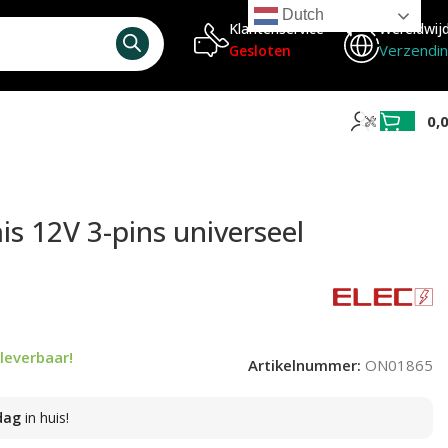
Dutch
Klantenservice
Wereldwij
Verzendi
Gesloten
0,
ais 12V 3-pins universeel
leverbaar!
Artikelnummer:
ON01865
dag
in huis!