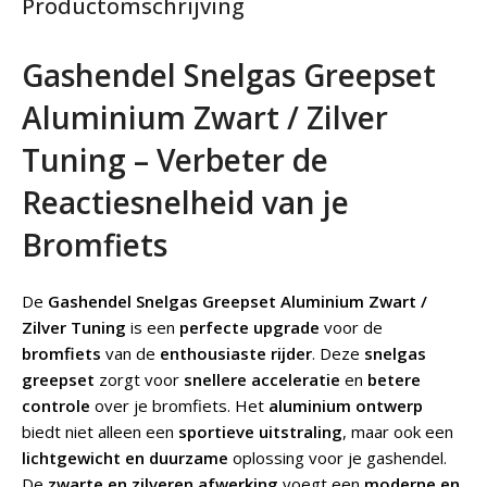
Productomschrijving
Gashendel Snelgas Greepset
Aluminium Zwart / Zilver
Tuning – Verbeter de
Reactiesnelheid van je
Bromfiets
De
Gashendel Snelgas Greepset Aluminium Zwart /
Zilver Tuning
is een
perfecte upgrade
voor de
bromfiets
van de
enthousiaste rijder
. Deze
snelgas
greepset
zorgt voor
snellere acceleratie
en
betere
controle
over je bromfiets. Het
aluminium ontwerp
biedt niet alleen een
sportieve uitstraling
, maar ook een
lichtgewicht en duurzame
oplossing voor je gashendel.
De
zwarte en zilveren afwerking
voegt een
moderne en