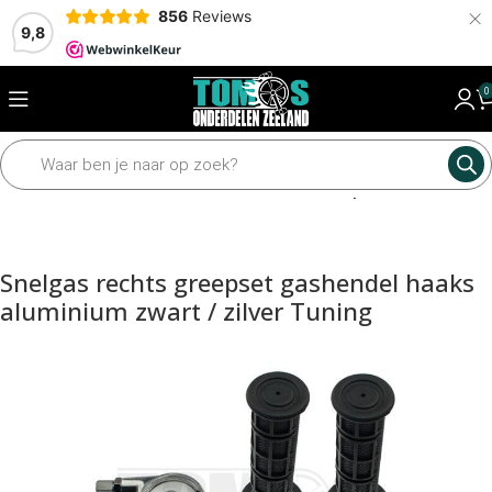
×
856
Reviews
9,8
0
Home
Framedelen
Sturen en toebehoren
Grepen en hendels
Snelgas rechts greepset gashendel haaks
aluminium zwart / zilver Tuning