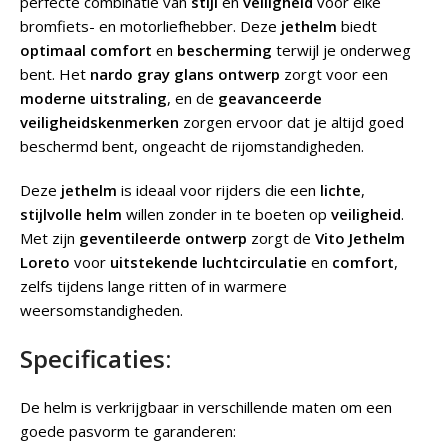
perfecte combinatie van
stijl
en
veiligheid
voor elke
bromfiets- en motorliefhebber. Deze
jethelm
biedt
optimaal comfort
en
bescherming
terwijl je onderweg
bent. Het
nardo gray
glans ontwerp
zorgt voor een
moderne uitstraling
, en de
geavanceerde
veiligheidskenmerken
zorgen ervoor dat je altijd goed
beschermd bent, ongeacht de rijomstandigheden.
Deze
jethelm
is ideaal voor rijders die een
lichte
,
stijlvolle helm
willen zonder in te boeten op
veiligheid
.
Met zijn
geventileerde ontwerp
zorgt de
Vito Jethelm
Loreto
voor
uitstekende luchtcirculatie
en
comfort
,
zelfs tijdens lange ritten of in warmere
weersomstandigheden.
Specificaties:
De helm is verkrijgbaar in verschillende maten om een
goede pasvorm te garanderen: