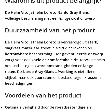
Waarom is dit product belangrijk?
De
Helm Vito Jethelm Loreto
Nardo Gray Glans
.
Volledige bescherming met een lichtgewicht ontwerp.
Duurzaamheid van het product
De
Helm Vito Jethelm Loreto
is vervaardigd uit
sterk,
slagvast materiaal
, zodat je altijd kunt rekenen op
betrouwbare bescherming
. Het
geventileerde ontwerp
zorgt voor een
koele en comfortabele rit
, terwijl de helm
bestand is tegen
zware omstandigheden
en
lange
ritten
. De
Nardo Gray
Glans afwerking
is niet alleen
stijlvol, maar ook
duurzaam
en bestand tegen
krassen
en
beschadigingen
.
Voordelen van het product
Optimale veiligheid
door de
roestbestendige en