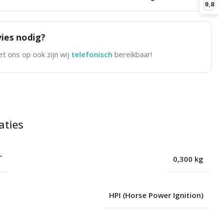
9,8
ies nodig?
t ons op ook zijn wij
telefonisch
bereikbaar!
aties
T
0,300 kg
HPI (Horse Power Ignition)