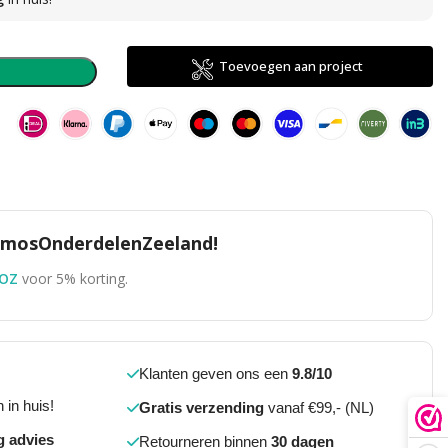
direct
Toevoegen aan project
n
TomosOnderdelenZeeland!
OZ
voor 5% korting.
Klanten geven ons een
9.8/10
 in huis!
Gratis verzending
vanaf €99,- (NL)
g advies
Retourneren binnen
30 dagen