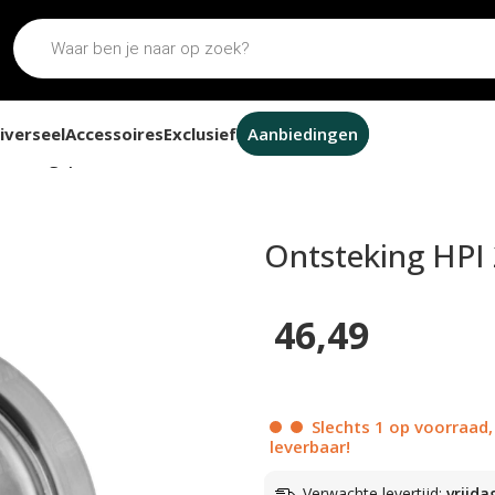
iverseel
Accessoires
Exclusief
Aanbiedingen
rzwaringsplaat
Ontsteking HPI 
46,49
Slechts 1 op voorraad,
leverbaar!
Verwachte levertijd:
vrijda