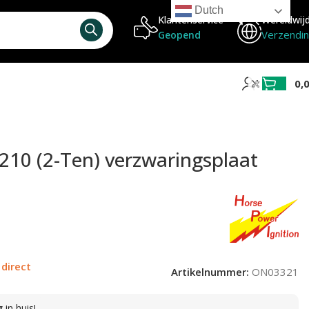
Dutch
Klantenservice
Wereldwij
Verzendi
Geopend
0,
210 (2-Ten) verzwaringsplaat
 direct
Artikelnummer:
ON03321
g
in huis!