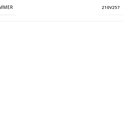
MMER
210V257