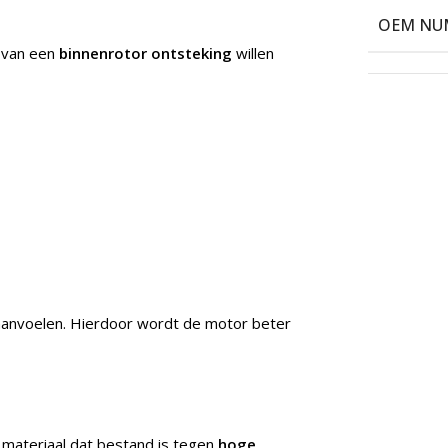
OEM NU
n van een
binnenrotor ontsteking
willen
s aanvoelen. Hierdoor wordt de motor beter
materiaal dat bestand is tegen
hoge