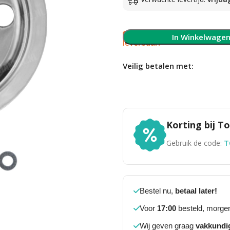
Slechts 1 op voorraad, 
In Winkelwage
leverbaar!
Veilig betalen met:
Korting bij 
Gebruik de code:
T
Bestel nu,
betaal later!
Voor
17:00
besteld, morgen
Wij geven graag
vakkundi